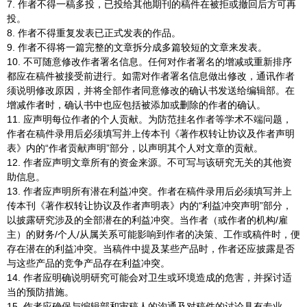
7.
作者不得一稿多投，已投给其他期刊的稿件在被拒或撤回后方可再
投。
8.
作者不得重复发表已正式发表的作品。
9.
作者不得将一篇完整的文章拆分成多篇较短的文章来发表。
10.
不可随意修改作者署名信息。任何对作者署名的增减或重新排序
都应在稿件被接受前进行。如需对作者署名信息做出修改，通讯作者
须说明修改原因，并将全部作者同意修改的确认书发送给编辑部。在
增减作者时，确认书中也应包括被添加或删除的作者的确认。
11.
应声明每位作者的个人贡献。为防范挂名作者等学术不端问题，
作者在稿件录用后必须填写并上传本刊《著作权转让协议及作者声明
表》内的“作者贡献声明”部分，以声明其个人对文章的贡献。
12.
作者应声明文章所有的资金来源。不可写与该研究无关的其他资
助信息。
13.
作者应声明所有潜在利益冲突。作者在稿件录用后必须填写并上
传本刊《著作权转让协议及作者声明表》内的“利益冲突声明”部分，
以披露研究涉及的全部潜在的利益冲突。当作者（或作者的机构
/
雇
主）的财务
/
个人
/
从属关系可能影响到作者的决策、工作或稿件时，便
存在潜在的利益冲突。当稿件中提及某些产品时，作者还应披露是否
与这些产品的竞争产品存在利益冲突。
14.
作者应明确说明研究可能会对卫生或环境造成的危害，并探讨适
当的预防措施。
15.
作者应确保与编辑部和审稿人的沟通及对稿件的讨论具有专业