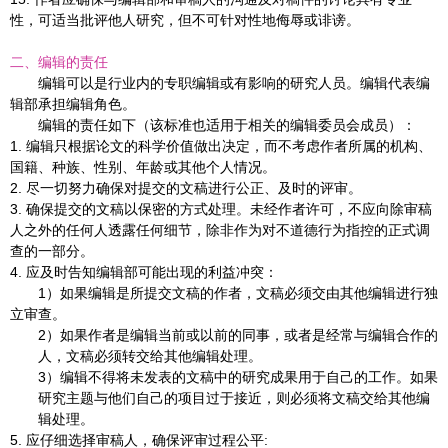
性，可适当批评他人研究，但不可针对性地侮辱或诽谤。
二、编辑的责任
编辑可以是行业内的专职编辑或有影响的研究人员。编辑代表编
辑部承担编辑角色。
编辑的责任如下（该标准也适用于相关的编辑委员会成员）：
1.
编辑只根据论文的科学价值做出决定，而不考虑作者所属的机构、
国籍、种族、性别、年龄或其他个人情况。
2.
尽一切努力确保对提交的文稿进行公正、及时的评审。
3.
确保提交的文稿以保密的方式处理。未经作者许可，不应向除审稿
人之外的任何人透露任何细节，除非作为对不道德行为指控的正式调
查的一部分。
4.
应及时告知编辑部可能出现的利益冲突：
1
）如果编辑是所提交文稿的作者，文稿必须交由其他编辑进行独
立审查。
2
）如果作者是编辑当前或以前的同事，或者是经常与编辑合作的
人，文稿必须转交给其他编辑处理。
3
）编辑不得将未发表的文稿中的研究成果用于自己的工作。如果
研究主题与他们自己的项目过于接近，则必须将文稿交给其他编
辑处理。
5.
应仔细选择审稿人，确保评审过程公平
: