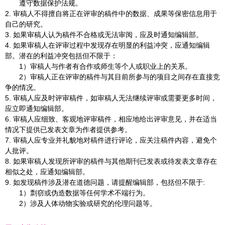
遵守数据保护法规。
2.
审稿人不得擅自将正在评审的稿件中的数据、成果等保密信息用于
自己的研究。
3.
如果审稿人认为稿件不合格或无法审阅，应及时通知编辑部。
4.
如果审稿人在评审过程中发现存在明显的利益冲突，应通知编辑
部。潜在的利益冲突包括但不限于：
1
）审稿人与作者有合作或师生等个人或职业上的关系。
2
）审稿人正在评审的稿件与其目前所参与的项目之间存在直接竞
争的情况。
5.
审稿人应及时评审稿件，如审稿人无法继续评审或需要更多时间，
应立即通知编辑部。
6.
审稿人应细致、客观地评审稿件，相应地给出评审意见，并在适当
情况下提供已发表文章为作者提供参考。
7.
审稿人应专业并礼貌地对稿件进行评论，应关注稿件内容，避免个
人批评。
8.
如果审稿人发现所评审的稿件与其他期刊已发表或待发表文章存在
相似之处，应通知编辑部。
9.
如发现稿件涉及潜在道德问题，请提醒编辑部，包括但不限于
:
1
）剽窃或伪造数据等任何学术不端行为。
2
）涉及人体动物实验或研究的伦理问题等。