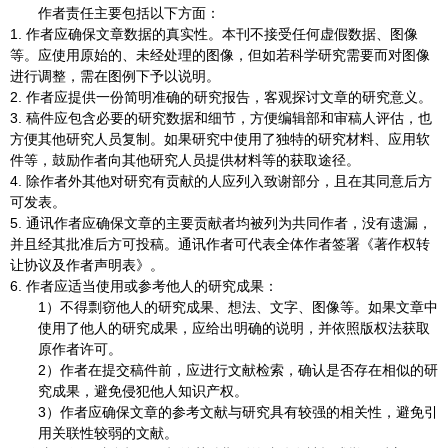
作者责任主要包括以下方面：
1.
作者应确保文章数据的真实性。本刊不接受任何虚假数据、图像
等。应使用原始的、未经处理的图像，但如若科学研究需要而对图像
进行调整，需在图例下予以说明。
2.
作者应提供一份简明准确的研究报告，客观探讨文章的研究意义。
3.
稿件应包含必要的研究数据和细节，方便编辑部和审稿人评估，也
方便其他研究人员复制。如果研究中使用了独特的研究材料、应用软
件等，鼓励作者向其他研究人员提供材料等的获取途径。
4.
除作者外其他对研究有贡献的人应列入致谢部分，且在其同意后方
可发表。
5.
通讯作者应确保文章的主要贡献者均被列为共同作者，没有遗漏，
并且经其批准后方可投稿。通讯作者可代表全体作者签署《著作权转
让协议及作者声明表》。
6.
作者应适当使用或参考他人的研究成果：
1
）不得剽窃他人的研究成果、想法、文字、图像等。如果文章中
使用了他人的研究成果，应给出明确的说明，并依照版权法获取
原作者许可。
2
）作者在提交稿件前，应进行文献检索，确认是否存在相似的研
究成果，避免侵犯他人知识产权。
3
）作者应确保文章的参考文献与研究具有较强的相关性，避免引
用关联性较弱的文献。