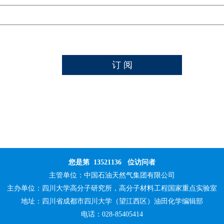
您是第
13521136
位访问者
主管单位：
中国石油天然气集团有限公司
主办单位：
四川大学高分子研究所，高分子材料工程国家重点实验室
地址：四川省成都市四川大学（望江西区）油田化学编辑部
电话：028-85405414