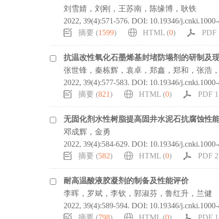
刘雪婧，刘刚，王苏南，陈缘博，耿铁
2022, 39(4):571-576.
DOI:
10.19346/j.cnki.1000
摘要 (
1599
)
HTML (
0
)
PDF 
抗温改性氧化石墨烯基封堵防塌剂的研制及
张世锋，秦栋辉，袁卓，郑鑫，郑和，张浩
2022, 39(4):577-583.
DOI:
10.19346/j.cnki.1000
摘要 (
821
)
HTML (
0
)
PDF 1
无固化剂水性树脂提高固井水泥石抗腐蚀性
邓成辉，金勇
2022, 39(4):584-629.
DOI:
10.19346/j.cnki.1000
摘要 (
582
)
HTML (
0
)
PDF 2
耐高温酸液胶凝剂的制备及性能评价
李晖，罗斌，李钦，郭淑芬，鲁红升，兰健
2022, 39(4):589-594.
DOI:
10.19346/j.cnki.1000
摘要 (
798
)
HTML (
0
)
PDF 1