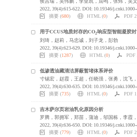
侯吉瑞，吴伟鹏，李亚凯，屈鸣，张炜，吴
2022, 39(4):615-622.
DOI:
10.19346/j.cnki.1000
摘要 (
680
)
HTML (
0
)
PDF 2
用于CCUS地质封存的CO
响应型智能凝胶封
2
刘琦，赵莉，马忠诚，刘子龙，彭勃
2022, 39(4):623-629.
DOI:
10.19346/j.cnki.1000
摘要 (
1287
)
HTML (
0
)
PDF 
低渗透油藏清洁屏蔽暂堵体系评价
寸锡宏，赵霞，王超，任晓强，张勇，沈飞
2022, 39(4):630-635.
DOI:
10.19346/j.cnki.1000
摘要 (
735
)
HTML (
0
)
PDF 1
吉木萨尔页岩油乳化原因分析
罗腾，郭拥军，郑苗，蒲迪，邬国栋，李霞
2022, 39(4):636-650.
DOI:
10.19346/j.cnki.1000
摘要 (
779
)
HTML (
0
)
PDF 2