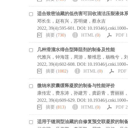
适合致密油藏的低伤害可回收清洁压裂液体
邓长生，赵有兴，苏明健，蔡永吉
2022, 39(4):595-601.
DOI:
10.19346/j.cnki.1000
摘要 (
730
)
HTML (
0
)
PDF 1
几种滑溜水缔合型降阻剂的制备及性能
代雅兴，钟海莲，周游，黎维思，杨晚兮，
2022, 39(4):602-608.
DOI:
10.19346/j.cnki.1000
摘要 (
1002
)
HTML (
0
)
PDF 
微纳米胶囊缓释凝胶的制备与性能评价
康传宏，费东涛，孙建芳，龚蔚青，曹丽丽
2022, 39(4):609-629.
DOI:
10.19346/j.cnki.1000
摘要 (
813
)
HTML (
0
)
PDF 2
适用于缝洞型油藏的自修复预交联凝胶的制