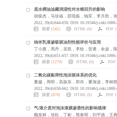
底水稠油油藏润湿性对水锥回升的影响
胡俊杰，马珍福，邵现振，钱军，李月胜，
2022, 39(4):644-650.
DOI:
10.19346/j.cnki.1000
摘要 (
542
)
HTML (
0
)
PDF 1
纳米乳液渗吸驱油剂性能评价与应用
丁小惠，周丹，吴凯，李栓，贺勇，余波，
2022, 39(4):651-657.
DOI:
10.19346/j.cnki.1000
摘要 (
1279
)
HTML (
0
)
PDF 
二氧化碳黏弹性泡沫驱体系的优化
董越，周明，高振东，郭肖，董海波，李林
2022, 39(4):658-662.
DOI:
10.19346/j.cnki.1000
摘要 (
878
)
HTML (
0
)
PDF 1
气/液介质对泡沫液膜渗透性的影响规律
魏发林，张松，丁彬，熊春明，刘平德，王