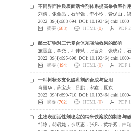
不同界面性质表面活性剂体系提高采收率作
刘倩，张金晶，石华强，李小玲，管保山，
2022, 39(4):688-694.
DOI:
10.19346/j.cnki.1000
摘要 (
688
)
HTML (
0
)
PDF 2
黏土矿物对三元复合体系驱油效果的影响
施雷庭，李尧，叶仲斌，张言亮，张晓芹，
2022, 39(4):695-698.
DOI:
10.19346/j.cnki.1000
摘要 (
494
)
HTML (
0
)
PDF 1
一种树状多支化破乳剂的合成与应用
肖丽华，薛宝庆，吕鹏，宋鑫，夏欢
2022, 39(4):699-710.
DOI:
10.19346/j.cnki.1000
摘要 (
702
)
HTML (
0
)
PDF 1
生物表面活性剂稳定的纳米铁溶胶的制备与
邹静，胡语婕，佘跃惠，张凡，黄培秀，曲