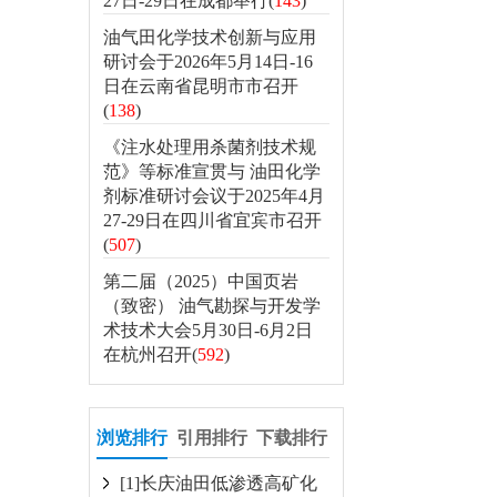
27日-29日在成都举行(
143
)
油气田化学技术创新与应用
研讨会于2026年5月14日-16
日在云南省昆明市市召开
(
138
)
《注水处理用杀菌剂技术规
范》等标准宣贯与 油田化学
剂标准研讨会议于2025年4月
27-29日在四川省宜宾市召开
(
507
)
第二届（2025）中国页岩
（致密） 油气勘探与开发学
术技术大会5月30日-6月2日
在杭州召开(
592
)
浏览排行
引用排行
下载排行
[1]长庆油田低渗透高矿化