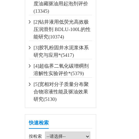
度油藏驱油用起泡剂评价
(13345)
[2]钻井液用低荧光高效极
压润滑剂 BDLU-100L的性
能研究(10374)
[3]胶乳粉固井水泥浆体系
研究与应用*(5417)
[4]超临界二氧化碳增稠剂
溶解性实验评价*(5379)
[5]宽相对分子质量分布聚
合物溶液性能及驱油效果
研究(5130)
快速检索
按检索