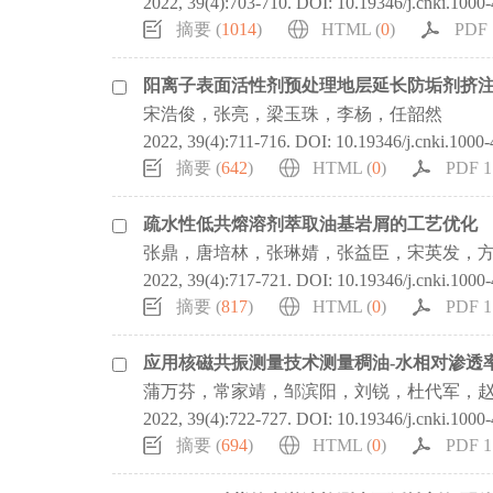
2022, 39(4):703-710.
DOI:
10.19346/j.cnki.1000
摘要 (
1014
)
HTML (
0
)
PDF 
阳离子表面活性剂预处理地层延长防垢剂挤
宋浩俊，张亮，梁玉珠，李杨，任韶然
2022, 39(4):711-716.
DOI:
10.19346/j.cnki.1000
摘要 (
642
)
HTML (
0
)
PDF 1
疏水性低共熔溶剂萃取油基岩屑的工艺优化
张鼎，唐培林，张琳婧，张益臣，宋英发，
2022, 39(4):717-721.
DOI:
10.19346/j.cnki.1000
摘要 (
817
)
HTML (
0
)
PDF 1
应用核磁共振测量技术测量稠油-水相对渗透
蒲万芬，常家靖，邹滨阳，刘锐，杜代军，
2022, 39(4):722-727.
DOI:
10.19346/j.cnki.1000
摘要 (
694
)
HTML (
0
)
PDF 1