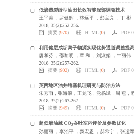
低渗透裂缝型油田长效智能深部调驱技术
王平美 ，罗健辉 ，林远平 ，彭宝亮 ，丁 彬
2018, 35(2):252-256.
摘要 (
970
)
HTML (
0
)
PDF 0.
利用储层成垢离子物源实现优势通道调整提
唐孝芬 ，邵黎明 ，覃 和 ，刘淑娟 ，牛丽伟 
2018, 35(2):257-262.
摘要 (
902
)
HTML (
0
)
PDF 0.
英西地区油井堵塞机理研究与防治方法
朱秀雨，张海浪，王龙飞，党杨斌，周 燕，程
2018, 35(2):263-267.
摘要 (
949
)
HTML (
0
)
PDF 0.
超低渗油藏 CO
吞吐室内评价及参数优化
2
孙丽丽 ，李治平 ，窦宏恩 ，郝希宁 ，张运军 