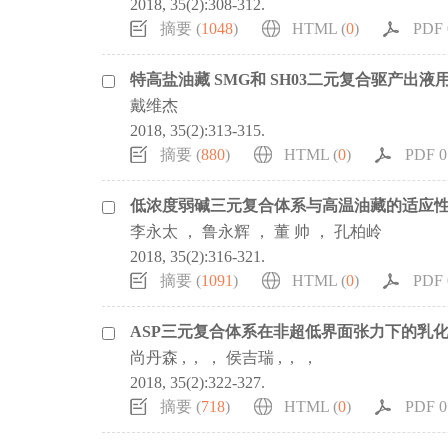
2018, 35(2):308-312.
摘要 (
1048
)
HTML (
0
)
PDF 0
特高盐油藏 SMG和 SH03二元复合驱产出
戴维杰
2018, 35(2):313-315.
摘要 (
880
)
HTML (
0
)
PDF 0.
低浓度弱碱三元复合体系与高温油藏的适应
李永太 ， 鲁永辉 ， 董 帅 ， 孔柏岭
2018, 35(2):316-321.
摘要 (
1091
)
HTML (
0
)
PDF 0
ASP三元复合体系在非超低界面张力下的乳
尚丹森 , , ， 侯吉瑞 , , ，
2018, 35(2):322-327.
摘要 (
718
)
HTML (
0
)
PDF 0.