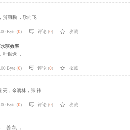
 ，贺丽鹏 ，耿向飞 ，
00 Byte (
0
)
评论 (
0
)
收藏
高水驱效率
，叶银珠 ，
00 Byte (
0
)
评论 (
0
)
收藏
 亮，余满林，张 祎
00 Byte (
0
)
评论 (
0
)
收藏
，姜 凯 ，