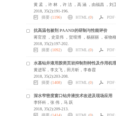
黄 孟 ，许 林 ，许 洁 ，高 涵 ，由福昌 ，刘
2018, 35(2):191-196.
摘要 (
1196
)
HTML (
0
)
PDF 0
抗高温包被剂 PAAND的研制与性能评价
蒋官澄 ，史亚伟 ，贺垠博 ，杨丽丽 ，崔物格 
2018, 35(2):197-202.
摘要 (
1092
)
HTML (
0
)
PDF 0
水基钻井液用胺类页岩抑制剂特性及作用机
黄进军，李文飞，田月昕，李春霞
2018, 35(2):203-208.
摘要 (
1408
)
HTML (
0
)
PDF 0
深水窄密度窗口钻井液技术改进及现场应用
李怀科，张 伟，马 跃
2018, 35(2):209-213.
摘要 (
1414
)
HTML (
0
)
PDF 0