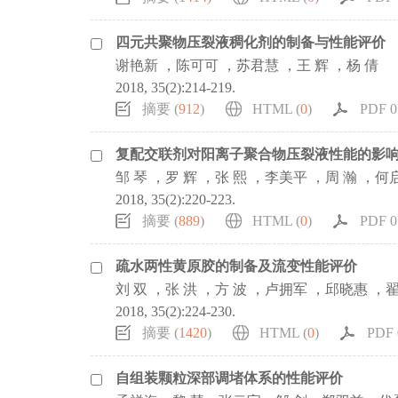
四元共聚物压裂液稠化剂的制备与性能评价
谢艳新 ，陈可可 ，苏君慧 ，王 辉 ，杨 倩
2018, 35(2):214-219.
摘要 (
912
)
HTML (
0
)
PDF 0.
复配交联剂对阳离子聚合物压裂液性能的影
邹 琴 ，罗 辉 ，张 熙 ，李美平 ，周 瀚 ，
2018, 35(2):220-223.
摘要 (
889
)
HTML (
0
)
PDF 0.
疏水两性黄原胶的制备及流变性能评价
刘 双 ，张 洪 ，方 波 ，卢拥军 ，邱晓惠 ，
2018, 35(2):224-230.
摘要 (
1420
)
HTML (
0
)
PDF 0
自组装颗粒深部调堵体系的性能评价