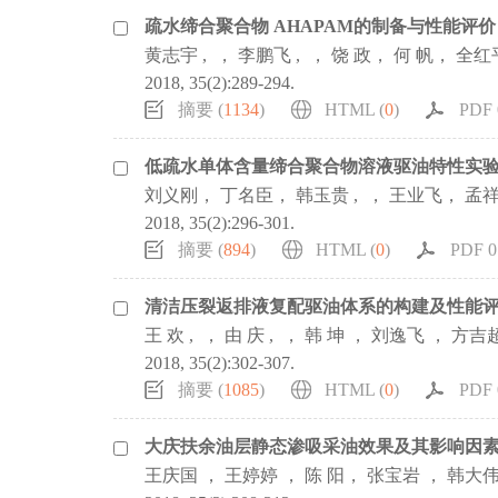
疏水缔合聚合物 AHAPAM的制备与性能评价
黄志宇 , ， 李鹏飞 , ， 饶 政， 何 帆， 全红
2018, 35(2):289-294.
摘要 (
1134
)
HTML (
0
)
PDF 0
低疏水单体含量缔合聚合物溶液驱油特性实
刘义刚， 丁名臣， 韩玉贵 , ， 王业飞， 孟
2018, 35(2):296-301.
摘要 (
894
)
HTML (
0
)
PDF 0.
清洁压裂返排液复配驱油体系的构建及性能
王 欢 , ， 由 庆 , ， 韩 坤 ， 刘逸飞 ， 方吉
2018, 35(2):302-307.
摘要 (
1085
)
HTML (
0
)
PDF 0
大庆扶余油层静态渗吸采油效果及其影响因
王庆国 ， 王婷婷 ， 陈 阳， 张宝岩 ， 韩大