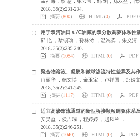
孟祥海，黎 慧，张云宝，邹 剑，郑双益，代
2018, 35(2):231-234.
摘要 (
800
)
HTML (
0
)
PDF 0.
用于双河油田 95℃油藏的双分散调驱体系性
郭 艳 ，黎锡瑜 ，孙林涛 ，温鸿滨 ，朱义清 
2018, 35(2):235-240.
摘要 (
1054
)
HTML (
0
)
PDF 0
聚合物溶液、凝胶和微球渗流特性差异及其
肖丽华 ，鲍文博 ，金玉宝 ，卢祥国 ，郐婧
2018, 35(2):241-245.
摘要 (
1117
)
HTML (
0
)
PDF 0
适宜高渗窜流通道的新型桥接颗粒调驱体系
安昊盈 ，侯吉瑞 ，程婷婷 ，赵凤兰 ，
2018, 35(2):246-251.
摘要 (
1040
)
HTML (
0
)
PDF 0