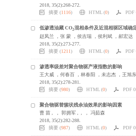
2018, 35(2):268-272.
摘要 (
1116
)
HTML (
0
)
PDF 0
低渗透油藏 CO
混相条件及近混相驱区域确
2
赵凤兰 ，张 蒙 ，侯吉瑞 ，侯利斌 ，郝宏达 
2018, 35(2):273-277.
摘要 (
1211
)
HTML (
0
)
PDF 0
渗透率级差对聚合物驱产液指数的影响
王大威 ，何春百 ，林春阳 ，未志杰 ，王旭东
2018, 35(2):278-281.
摘要 (
980
)
HTML (
0
)
PDF 0.
聚合物驱替簇状残余油效果的影响因素
曹 苗 , ， 郭拥军 , , ， 冯茹森
2018, 35(2):282-288.
摘要 (
987
)
HTML (
0
)
PDF 0.