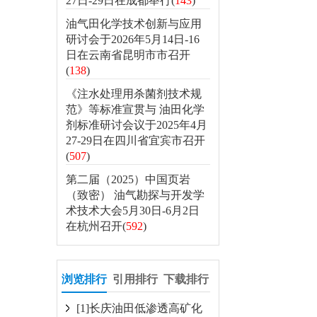
27日-29日在成都举行(
143
)
油气田化学技术创新与应用
研讨会于2026年5月14日-16
日在云南省昆明市市召开
(
138
)
《注水处理用杀菌剂技术规
范》等标准宣贯与 油田化学
剂标准研讨会议于2025年4月
27-29日在四川省宜宾市召开
(
507
)
第二届（2025）中国页岩
（致密） 油气勘探与开发学
术技术大会5月30日-6月2日
在杭州召开(
592
)
浏览排行
引用排行
下载排行
[1]长庆油田低渗透高矿化