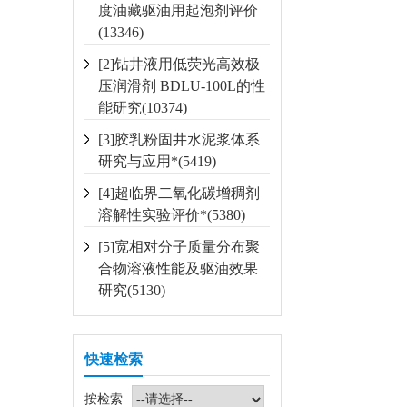
度油藏驱油用起泡剂评价
(13346)
[2]钻井液用低荧光高效极
压润滑剂 BDLU-100L的性
能研究(10374)
[3]胶乳粉固井水泥浆体系
研究与应用*(5419)
[4]超临界二氧化碳增稠剂
溶解性实验评价*(5380)
[5]宽相对分子质量分布聚
合物溶液性能及驱油效果
研究(5130)
快速检索
按检索