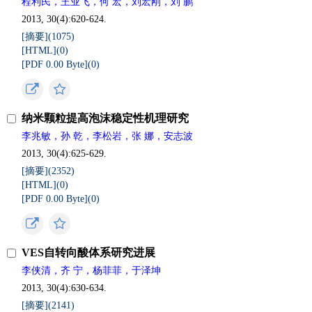
程利民，王业飞，何 宏，刘宏刚，刘 鹏
2013, 30(4):620-624.
[摘要](
1075
)
[HTML](
0
)
[PDF 0.00 Byte](
0
)
纳米颗粒提高泡沫稳定性机理研究
李兆敏，孙 乾，李松岩，张 娜，安志波
2013, 30(4):625-629.
[摘要](
2352
)
[HTML](
0
)
[PDF 0.00 Byte](
0
)
VES自转向酸体系研究进展
李侠清，齐 宁，杨菲菲，于泽坤
2013, 30(4):630-634.
[摘要](
2141
)