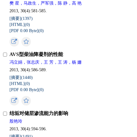
樊 星，马政生，严军强，陈 静，高 艳
2013, 30(4):581-585.
[摘要](
1397
)
[HTML](
0
)
[PDF 0.00 Byte](
0
)
AVS型柴油降凝剂的性能
冯立娟，张志庆，王 芳，王 涛，杨 姗
2013, 30(4):586-589.
[摘要](
1440
)
[HTML](
0
)
[PDF 0.00 Byte](
0
)
结垢对储层渗流能力的影响
殷艳玲
2013, 30(4):594-596.
[摘要](
1491
)