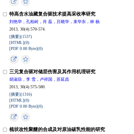
特高含水油藏复合驱技术提高采收率研究
刘艳华，孔柏岭，肖 磊，吕晓华，束华东，林 杨
2013, 30(4):570-574.
[摘要](
1537
)
[HTML](
0
)
[PDF 0.00 Byte](
0
)
三元复合驱对储层伤害及其作用机理研究
胡淑琼，李 雪，卢祥国，苏延昌
2013, 30(4):575-580.
[摘要](
1316
)
[HTML](
0
)
[PDF 0.00 Byte](
0
)
梳状改性聚醚的合成及对原油破乳性能的研究