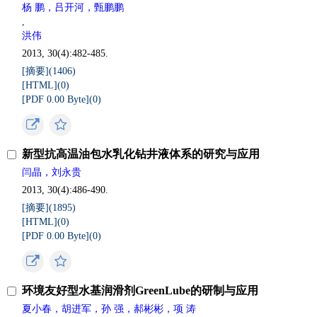
杨 鹏，吕开河，甄鹏鹏
,
洪伟
2013, 30(4):482-485.
[摘要](
1406
)
[HTML](
0
)
[PDF 0.00 Byte](
0
)
新型抗高温油包水乳化钻井液体系的研究与应用
闫晶，刘永贵
2013, 30(4):486-490.
[摘要](
1895
)
[HTML](
0
)
[PDF 0.00 Byte](
0
)
环境友好型水基润滑剂GreenLube的研制与应用
夏小春，胡进军，孙 强，郝彬彬，项 涛