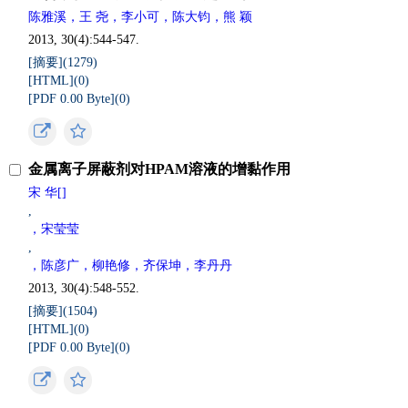
陈雅溪，王 尧，李小可，陈大钧，熊 颖
2013, 30(4):544-547.
[摘要](
1279
)
[HTML](
0
)
[PDF 0.00 Byte](
0
)
金属离子屏蔽剂对HPAM溶液的增黏作用
宋 华[]
,
，宋莹莹
,
，陈彦广，柳艳修，齐保坤，李丹丹
2013, 30(4):548-552.
[摘要](
1504
)
[HTML](
0
)
[PDF 0.00 Byte](
0
)