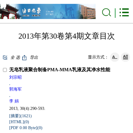
2013年第30卷第4期文章目次
显示方式：
全 选
导出
无皂乳液聚合制备PMA-MMA乳液及其净水性能
刘宗昭
,
郭海军
,
李 娟
2013, 30(4):290-593.
[摘要](
1621
)
[HTML](
0
)
[PDF 0.00 Byte](
0
)