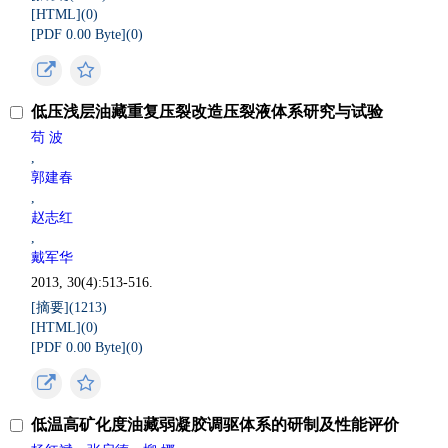
[HTML](
0
)
[PDF 0.00 Byte](
0
)
低压浅层油藏重复压裂改造压裂液体系研究与试验
苟 波
,
郭建春
,
赵志红
,
戴军华
2013, 30(4):513-516.
[摘要](
1213
)
[HTML](
0
)
[PDF 0.00 Byte](
0
)
低温高矿化度油藏弱凝胶调驱体系的研制及性能评价