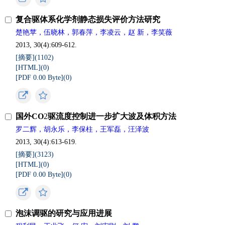
复合驱体系化学剂静态损失评价方法研究
楚艳苹，伍晓林，郭春萍，李凌云，赵 新，李笑薇
2013, 30(4):609-612.
[摘要](
1102
)
[HTML](
0
)
[PDF 0.00 Byte](
0
)
国外CO
2
驱流度控制进一步扩大波及体积方法
罗二辉，胡永乐，李保柱，王军磊，汪泽波
2013, 30(4):613-619.
[摘要](
3123
)
[HTML](
0
)
[PDF 0.00 Byte](
0
)
泡沫调驱的研究与应用进展