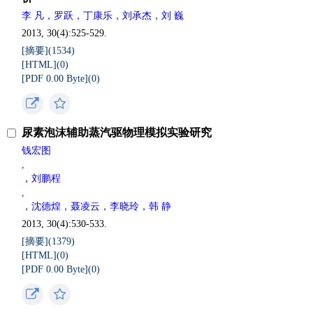
李 凡，罗跃，丁康乐，刘承杰，刘 巍
2013, 30(4):525-529.
[摘要](
1534
)
[HTML](
0
)
[PDF 0.00 Byte](
0
)
尿素泡沫辅助蒸汽驱物理模拟实验研究
钱宏图
,
，刘鹏程
,
，沈德煌，聂凌云，李晓玲，韩 静
2013, 30(4):530-533.
[摘要](
1379
)
[HTML](
0
)
[PDF 0.00 Byte](
0
)