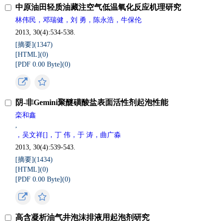
中原油田轻质油藏注空气低温氧化反应机理研究
林伟民，邓瑞健，刘 勇，陈永浩，牛保伦
2013, 30(4):534-538.
[摘要](
1347
)
[HTML](
0
)
[PDF 0.00 Byte](
0
)
阴-非Gemini聚醚磺酸盐表面活性剂起泡性能
栾和鑫
,
，吴文祥[]，丁 伟，于 涛，曲广淼
2013, 30(4):539-543.
[摘要](
1434
)
[HTML](
0
)
[PDF 0.00 Byte](
0
)
高含凝析油气井泡沫排液用起泡剂研究