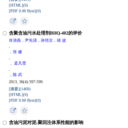
[HTML](
0
)
[PDF 0.00 Byte](
0
)
含聚含油污水处理剂BHQ-402的评价
肖清燕，尹先清，孙培京，靖 波
,
，张 健
,
， 孟凡雪
,
，陈 武
2013, 30(4):597-599.
[摘要](
1469
)
[HTML](
0
)
[PDF 0.00 Byte](
0
)
含油污泥对泥-聚回注体系性能的影响