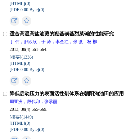
[HTML](
0
)
[PDF 0.00 Byte](
0
)
适合高温高盐油藏的羟基磺基甜菜碱的性能研究
丁 伟，邢欣欣，于 涛，李金红，张 微，杨 柳
2013, 30(4):561-564.
[摘要](
1336
)
[HTML](
0
)
[PDF 0.00 Byte](
0
)
降低启动压力的表面活性剂体系在朝阳沟油田的应用
周亚洲，殷代印，张承丽
2013, 30(4):565-569.
[摘要](
1449
)
[HTML](
0
)
[PDF 0.00 Byte](
0
)