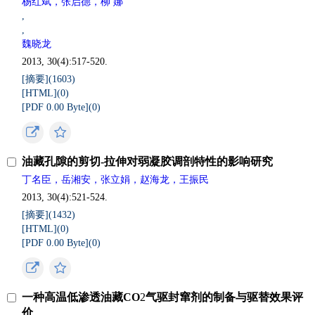
杨红斌，张启德，柳 娜
,
,
魏晓龙
2013, 30(4):517-520.
[摘要](
1603
)
[HTML](
0
)
[PDF 0.00 Byte](
0
)
油藏孔隙的剪切-拉伸对弱凝胶调剖特性的影响研究
丁名臣，岳湘安，张立娟，赵海龙，王振民
2013, 30(4):521-524.
[摘要](
1432
)
[HTML](
0
)
[PDF 0.00 Byte](
0
)
一种高温低渗透油藏CO
2
气驱封窜剂的制备与驱替效果评
价