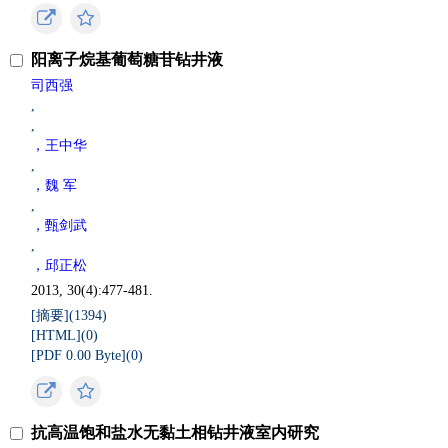
阳离子烷基葡萄糖苷钻井液
司西强
,
,
，王中华
,
，魏 军
,
，甄剑武
,
，邱正松
2013, 30(4):477-481.
[摘要](
1394
)
[HTML](
0
)
[PDF 0.00 Byte](
0
)
抗高温饱和盐水无黏土相钻井液室内研究