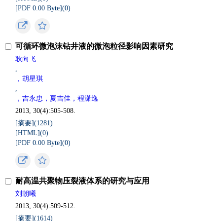
[PDF 0.00 Byte](
0
)
可循环微泡沫钻井液的微泡粒径影响因素研究
耿向飞
,
，胡星琪
,
，吉永忠，夏吉佳，程潇逸
2013, 30(4):505-508.
[摘要](
1281
)
[HTML](
0
)
[PDF 0.00 Byte](
0
)
耐高温共聚物压裂液体系的研究与应用
刘朝曦
2013, 30(4):509-512.
[摘要](
1614
)