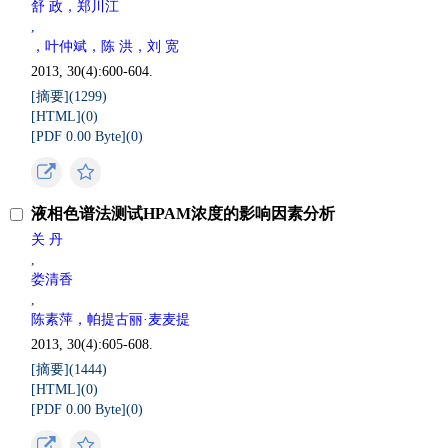
舒 政，郑川江
,
，叶仲斌，陈 洪，刘 宽
2013, 30(4):600-604.
[摘要](
1299
)
[HTML](
0
)
[PDF 0.00 Byte](
0
)
液相色谱法测试HPAM浓度的影响因素分析
关 丹
,
娄清香
,
陈素萍，帕提古丽·麦麦提
2013, 30(4):605-608.
[摘要](
1444
)
[HTML](
0
)
[PDF 0.00 Byte](
0
)