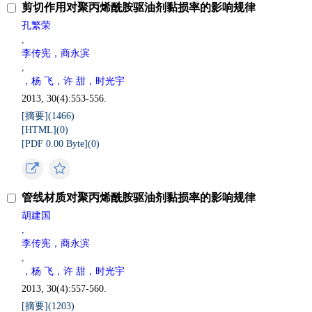
剪切作用对聚丙烯酰胺驱油剂黏损率的影响规律
孔繁荣
,
李传宪，商永滨
,
，杨 飞，许 甜，时光宇
2013, 30(4):553-556.
[摘要](
1466
)
[HTML](
0
)
[PDF 0.00 Byte](
0
)
管线材质对聚丙烯酰胺驱油剂黏损率的影响规律
胡建国
,
李传宪，商永滨
,
，杨 飞，许 甜，时光宇
2013, 30(4):557-560.
[摘要](
1203
)