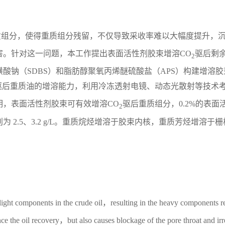
质组分，使得重质组分残留，不仅导致采收率难以大幅度提升，
害。针对这一问题，本工作提出表面活性剂胶束增溶CO
驱后剩
2
酸钠（SDBS）和脂肪醇聚氧丙烯醚硫酸盐（APS）构建增溶胶
驱后重质油的增溶能力，利用冷冻透射电镜、动态光散射等技术
明，表面活性剂胶束可有效增溶CO
驱后重质组分，0.2%的表面
2
2.5、3.2 g/L。重质烷烃增溶于胶束内核，重质芳烃增溶于栅
 light components in the crude oil，resulting in the heavy components r
ce the oil recovery，but also causes blockage of the pore throat and ir