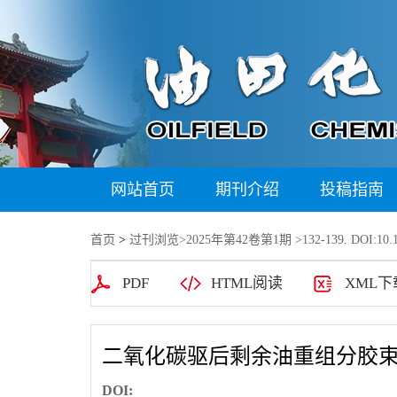
网站首页
期刊介绍
投稿指南
首页
>
过刊浏览
>
2025年第42卷第1期
>132-139. DOI:10.1
PDF
HTML阅读
XML下
二氧化碳驱后剩余油重组分胶
DOI: