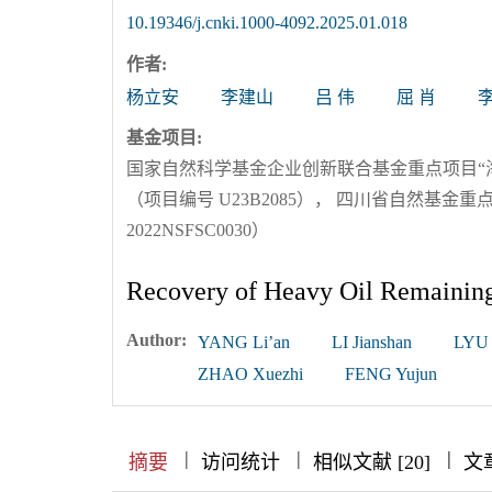
10.19346/j.cnki.1000-4092.2025.01.018
作者:
杨立安
李建山
吕 伟
屈 肖
基金项目:
国家自然科学基金企业创新联合基金重点项目“
（项目编号 U23B2085）， 四川省自然基金
2022NSFSC0030）
Recovery of Heavy Oil Remaining
Author:
YANG Li’an
LI Jianshan
LYU 
ZHAO Xuezhi
FENG Yujun
|
|
|
|
|
|
|
摘要
访问统计
相似文献 [20]
文