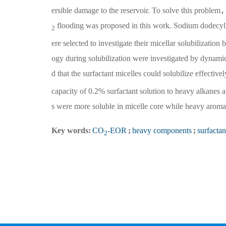
ersible damage to the reservoir. To solve this proble
flooding was proposed in this work. Sodium dodecylb
2
ere selected to investigate their micellar solubilizati
ogy during solubilization were investigated by dynamic
d that the surfactant micelles could solubilize effecti
capacity of 0.2% surfactant solution to heavy alkanes
s were more soluble in micelle core while heavy aromati
Key words:
CO
-EOR
;
heavy components
;
surfactan
2