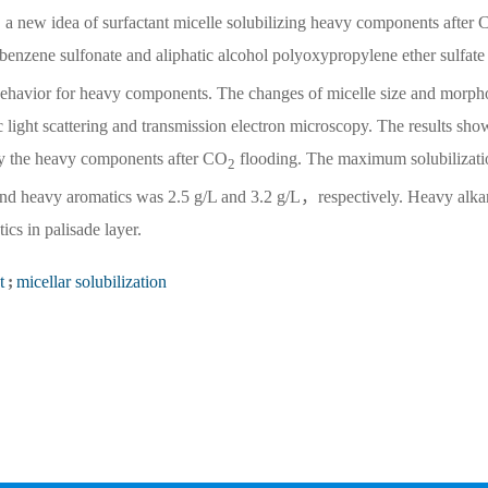
m，a new idea of surfactant micelle solubilizing heavy components after
enzene sulfonate and aliphatic alcohol polyoxypropylene ether sulfate
on behavior for heavy components. The changes of micelle size and morph
 light scattering and transmission electron microscopy. The results sho
vely the heavy components after CO
flooding. The maximum solubilizati
2
 and heavy aromatics was 2.5 g/L and 3.2 g/L，respectively. Heavy alka
cs in palisade layer.
t
;
micellar solubilization