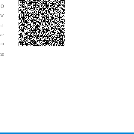
 CO
 w
ol
we
on
ne