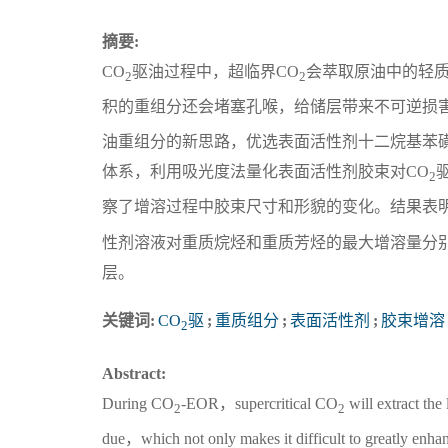
摘要:
CO
驱油过程中，超临界CO
会萃取原油中的轻
2
2
积的重组分还会堵塞孔喉，给储层带来不可逆损
油重组分的新思路，优选表面活性剂十二烷基苯磺
体系，利用吸光度法量化表面活性剂胶束对CO
2
察了增溶过程中胶束尺寸和形貌的变化。结果表
性剂溶液对重质烷烃和重质芳烃的最大增溶量分别为 
层。
关键词:
CO
驱
;
重质组分
;
表面活性剂
;
胶束增溶
2
Abstract:
During CO
-EOR，supercritical CO
will extract the
2
2
due，which not only makes it difficult to greatly enhan