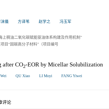
李沫儀
方译苇
赵学之
冯玉军
海上稠油二氧化碳赋能驱油体系构建及作用机制”
重点项目“固碳高分子材料”（项目编号
 after CO
-EOR by Micellar Solubilization
2
Wei
QU Xiao
LI Moyi
FANG Yiwei
章评论