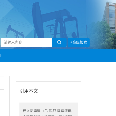
+高级检索
sh
引用本文
杨立安,李建山,吕 伟,屈 肖,李沫儀,