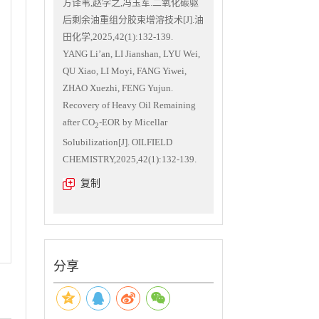
方译苇,赵学之,冯玉军.二氧化碳驱
后剩余油重组分胶束增溶技术[J].油
田化学,2025,42(1):132-139.
YANG Li’an, LI Jianshan, LYU Wei,
QU Xiao, LI Moyi, FANG Yiwei,
ZHAO Xuezhi, FENG Yujun.
Recovery of Heavy Oil Remaining
after CO
-EOR by Micellar
2
Solubilization[J]. OILFIELD
CHEMISTRY,2025,42(1):132-139.
复制
分享