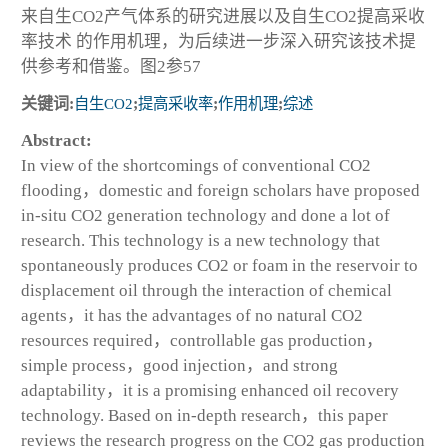
来自生CO
2
产气体系的研究进展以及自生CO
2
提高采收
率技术 的作用机理，为后续进一步深入研究该技术提
供参考和借鉴。图2参57
关键词:
自生CO
2
;
提高采收率
;
作用机理
;
综述
Abstract:
In view of the shortcomings of conventional CO
2
flooding，domestic and foreign scholars have proposed
in-situ CO
2
generation technology and done a lot of
research. This technology is a new technology that
spontaneously produces CO
2
or foam in the reservoir to
displacement oil through the interaction of chemical
agents，it has the advantages of no natural CO
2
resources required，controllable gas production，
simple process，good injection，and strong
adaptability，it is a promising enhanced oil recovery
technology. Based on in-depth research，this paper
reviews the research progress on the CO
2
gas production