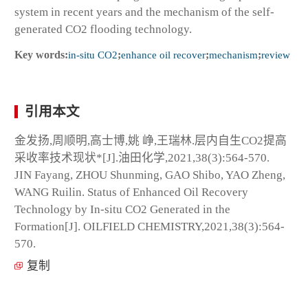
system in recent years and the mechanism of the self-
generated CO
2
flooding technology.
Key words:
in-situ CO
2
;
enhance oil recover
;
mechanism
;
review
引用本文
金发扬,周顺明,高士博,姚 峥,王瑞林.层内自生CO
2
提高
采收率技术现状*[J].油田化学,2021,38(3):564-570.
JIN Fayang, ZHOU Shunming, GAO Shibo, YAO Zheng,
WANG Ruilin. Status of Enhanced Oil Recovery
Technology by In-situ CO
2
Generated in the
Formation[J]. OILFIELD CHEMISTRY,2021,38(3):564-
570.
复制