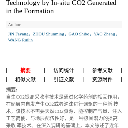
Technology by In-situ CO
2
Generated
in the Formation
Author
JIN Fayang，ZHOU Shunming，GAO Shibo，YAO Zheng，
WANG Ruilin
摘要
访问统计
参考文献
相似文献
引证文献
资源附件
摘要:
自生CO
2
提高采收率技术是通过化学药剂的相互作用，
在储层内自发产生CO
2
或者泡沫进行调驱的一种新 技
术，该技术不需要天然CO
2
资源、能控制产气量、注入
工艺简便、与地层配伍性好，是一种极具潜力的提高
采收 率技术。在深入调研的基础上，本文综述了近年