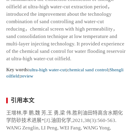
oilfield at ultra-high water-cut extraction period，
introduced the improvement about the technology
combination of sand controlling and water-cut
reducing，chemical screen with high permeability，
sand consolidation technique at low temperature and
multi-layer injecting technology. It provided experience
of the chemical sand control for water flooding reservoir
at ultra-high water-cut oilfield.
Key words:
ultra-high water-cut
;
chemical sand control
;
Shengli
oilfield
;
review
引用本文
王增林,李 鹏,魏 芳,王 勇,梁 伟.胜利油田特高含水期化
学防砂技术进展*[J].油田化学,2021,38(3):560-563.
WANG Zenglin, LI Peng, WEI Fang, WANG Yong,