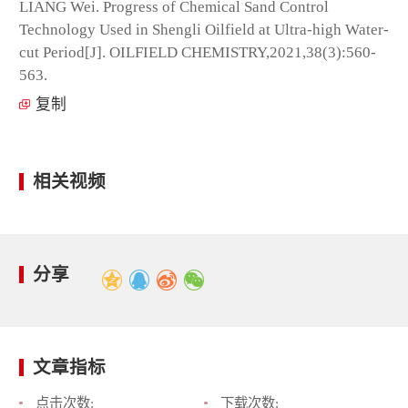
LIANG Wei. Progress of Chemical Sand Control
Technology Used in Shengli Oilfield at Ultra-high Water-
cut Period[J]. OILFIELD CHEMISTRY,2021,38(3):560-
563.
复制
相关视频
分享
文章指标
点击次数:
下载次数: