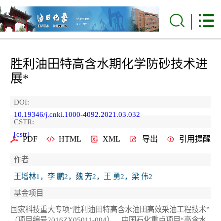
胜利油田特高含水期化学防砂技术进
展*
DOI:
10.19346/j.cnki.1000-4092.2021.03.032
CSTR:
[cstr]
PDF
HTML
XML
导出
引用提醒
作者
王增林1，李 鹏2，魏 芳2，王 勇2，梁 伟2
基金项目
国家科技重大专项“胜利油田特高含水油田高效采油工程技术”
（项目编号2016ZX05011-004），中国石化重点项目“高含水