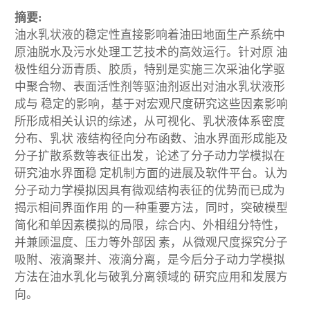
摘要:
油水乳状液的稳定性直接影响着油田地面生产系统中
原油脱水及污水处理工艺技术的高效运行。针对原 油
极性组分沥青质、胶质，特别是实施三次采油化学驱
中聚合物、表面活性剂等驱油剂返出对油水乳状液形
成与 稳定的影响，基于对宏观尺度研究这些因素影响
所形成相关认识的综述，从可视化、乳状液体系密度
分布、乳状 液结构径向分布函数、油水界面形成能及
分子扩散系数等表征出发，论述了分子动力学模拟在
研究油水界面稳 定机制方面的进展及软件平台。认为
分子动力学模拟因具有微观结构表征的优势而已成为
揭示相间界面作用 的一种重要方法，同时，突破模型
简化和单因素模拟的局限，综合内、外相组分特性，
并兼顾温度、压力等外部因 素，从微观尺度探究分子
吸附、液滴聚并、液滴分离，是今后分子动力学模拟
方法在油水乳化与破乳分离领域的 研究应用和发展方
向。