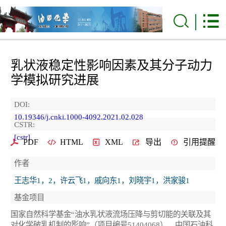
乳状液稳定性影响因素及其分子动力
学模拟研究进展
DOI:
10.19346/j.cnki.1000-4092.2021.02.028
CSTR:
[cstr]
PDF
HTML
XML
导出
引用提醒
作者
王志华1，2，许云飞1，戚向东1，刘晓宇1，洪家骏1
基金项目
国家自然科学基金“油水乳状液流场压降与剪切能的关联及其
对化学破乳机制的影响”（项目编号51404068），中国石油科