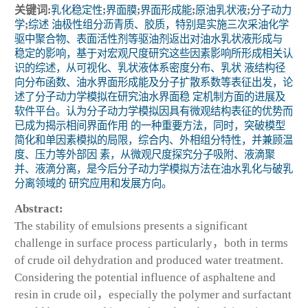
关键词:
乳化稳定性
;
界面膜
;
界面形成能
;
原油乳状液
;
分子动力
学
;
综述 油极性组分沥青质、胶质，特别是实施三次采油化学
驱中聚合物、表面活性剂等驱油剂返出对油水乳状液形成与
稳定的影响，基于对宏观尺度研究这些因素影响所形成相关认
识的综述，从可视化、乳状液体系密度分布、乳状 液结构径
向分布函数、油水界面形成能及分子扩散系数等表征出发，论
述了分子动力学模拟在研究油水界面稳 定机制方面的进展及
软件平台。认为分子动力学模拟因具有微观结构表征的优势而
已成为揭示相间界面作用 的一种重要方法，同时，突破模型
简化和单因素模拟的局限，综合内、外相组分特性，并兼顾温
度、压力等外部因 素，从微观尺度探究分子吸附、液滴聚
并、液滴分离，是今后分子动力学模拟方法在油水乳化与破乳
分离领域的 研究应用和发展方向。
Abstract:
The stability of emulsions presents a significant
challenge in surface process particularly，both in terms
of crude oil dehydration and produced water treatment.
Considering the potential influence of asphaltene and
resin in crude oil，especially the polymer and surfactant