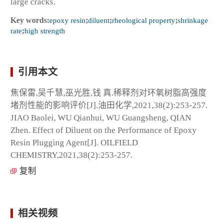
large cracks.
Key words:
epoxy resin
;
diluent
;
rheological property
;
shrinkage
rate
;
high strength
引用本文
焦保雷,吴千慧,巫光胜,钱 真.稀释剂对环氧树脂高强度
堵剂性能的影响评价[J].油田化学,2021,38(2):253-257.
JIAO Baolei, WU Qianhui, WU Guangsheng, QIAN
Zhen. Effect of Diluent on the Performance of Epoxy
Resin Plugging Agent[J]. OILFIELD
CHEMISTRY,2021,38(2):253-257.
复制
相关视频