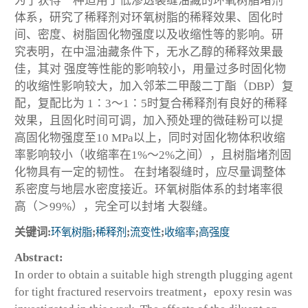
为了获得一种适用于低渗透裂缝油藏的环氧树脂堵剂
体系，研究了稀释剂对环氧树脂的稀释效果、固化时
间、密度、树脂固化物强度以及收缩性等的影响。研
究表明，在中温油藏条件下，无水乙醇的稀释效果最
佳，其对 强度等性能的影响较小，用量过多时固化物
的收缩性影响较大，加入邻苯二甲酸二丁酯（DBP）复
配，复配比为 1∶3～1∶5时复合稀释剂有良好的稀释
效果，且固化时间可调，加入预处理的微硅粉可以提
高固化物强度至10 MPa以上，同时对固化物体积收缩
率影响较小（收缩率在1%～2%之间），且树脂堵剂固
化物具有一定的韧性。 在封堵裂缝时，应尽量调整体
系密度与地层水密度接近。环氧树脂体系的封堵率很
高（＞99%），完全可以封堵 大裂缝。
关键词:
环氧树脂
;
稀释剂
;
流变性
;
收缩率
;
高强度
Abstract:
In order to obtain a suitable high strength plugging agent
for tight fractured reservoirs treatment，epoxy resin was