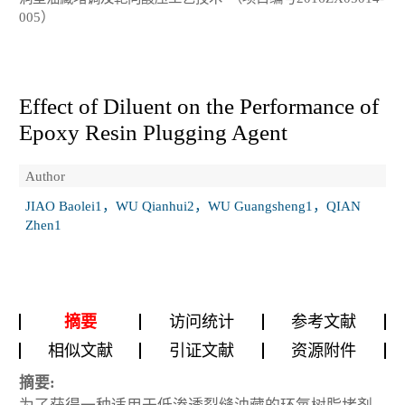
005）
Effect of Diluent on the Performance of
Epoxy Resin Plugging Agent
Author
JIAO Baolei1，WU Qianhui2，WU Guangsheng1，QIAN
Zhen1
摘要
访问统计
参考文献
相似文献
引证文献
资源附件
摘要: