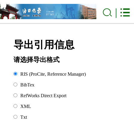
导出引用信息
请选择导出格式
RIS (ProCite, Reference Manager)
BibTex
RefWorks Direct Export
XML
Txt