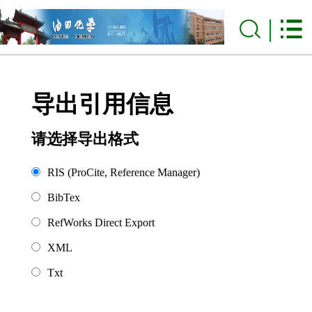
导出引用信息
请选择导出格式
RIS (ProCite, Reference Manager)
BibTex
RefWorks Direct Export
XML
Txt