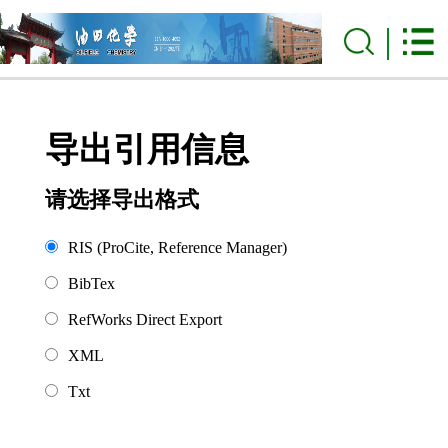
导出引用信息
请选择导出格式
RIS (ProCite, Reference Manager)
BibTex
RefWorks Direct Export
XML
Txt