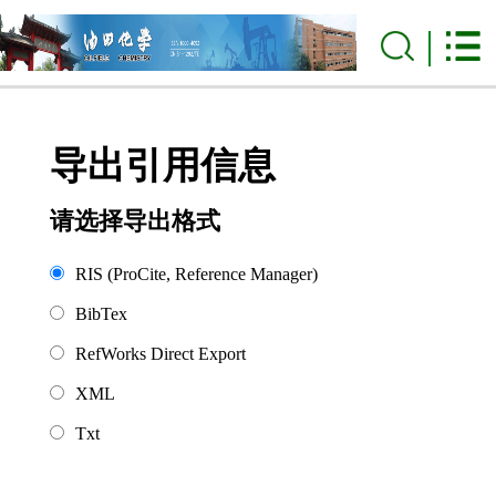
导出引用信息
请选择导出格式
RIS (ProCite, Reference Manager)
BibTex
RefWorks Direct Export
XML
Txt