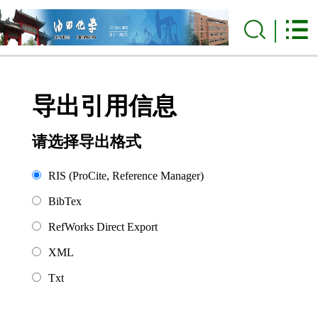
导出引用信息
请选择导出格式
RIS (ProCite, Reference Manager)
BibTex
RefWorks Direct Export
XML
Txt