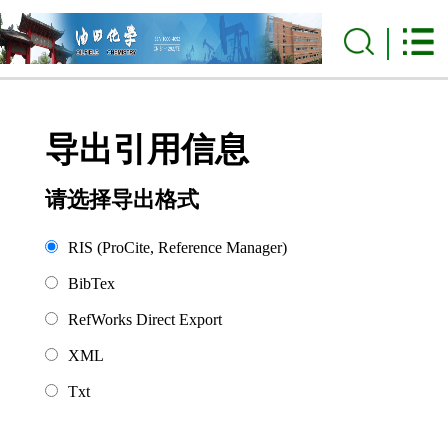
导出引用信息
请选择导出格式
RIS (ProCite, Reference Manager)
BibTex
RefWorks Direct Export
XML
Txt