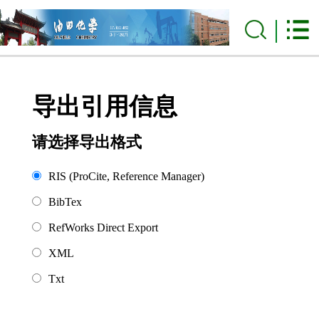
导出引用信息
请选择导出格式
RIS (ProCite, Reference Manager)
BibTex
RefWorks Direct Export
XML
Txt