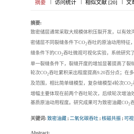
|
|
|
|
|
|
|
摘要
访问统计
相似文献 [20]
文
摘要:
致密储层通常采取大规模体积压裂开发，以有效
密储层不同裂缝条件下CO
吞吐的原油动用特征
2
缝条件下的CO
吞吐微观可视化实验，系统研究了
2
单一裂缝条件下，裂缝开度的增加显著提高了裂缝及
轮次CO
吞吐累积采出程度提高9.20百分点；
2
及范围，相比简单缝模型，复杂缝模型4轮次CO
2
增幅主要体现在前两个吞吐轮次，后续轮次增油
基质原油动用程度。研究成果可为致密油藏CO
2
关键词:
致密油藏
;
二氧化碳吞吐
;
核磁共振
;
可视
Abstract: