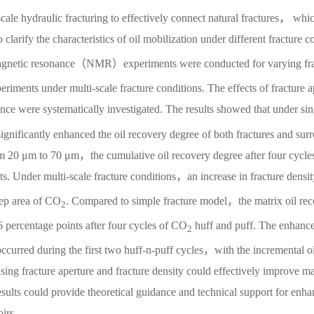
scale hydraulic fracturing to effectively connect natural fractures， whi
 clarify the characteristics of oil mobilization under different fracture c
magnetic resonance（NMR）experiments were conducted for varying fr
riments under multi-scale fracture conditions. The effects of fracture 
ce were systematically investigated. The results showed that under sin
significantly enhanced the oil recovery degree of both fractures and sur
om 20 μm to 70 μm，the cumulative oil recovery degree after four cycle
. Under multi-scale fracture conditions，an increase in fracture densit
eep area of CO
. Compared to simple fracture model，the matrix oil re
2
 percentage points after four cycles of CO
huff and puff. The enhan
2
 occurred during the first two huff-n-puff cycles，with the incremental oi
sing fracture aperture and fracture density could effectively improve ma
 results could provide theoretical guidance and technical support for enha
oirs.