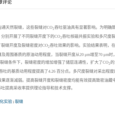
章评论
沟通天然裂缝，这些裂缝对CO
吞吐驱油具有显著影响。为明确
2
，分别开展了不同裂缝开度下的CO
吞吐核磁共振实验和多尺度
2
裂缝开度及裂缝密度对CO
吞吐效果的影响。实验结果表明，
2
周围基质的原油动用程度，当裂缝开度从20 μm增至70 μm时
在多裂缝条件下，裂缝密度的增加增强了储层连通性，扩大了CO
的
2
吞吐的基质动用程度提高了4.26 百分点。多尺度裂缝对采出程度
效果逐渐减弱。提高裂缝开度和裂缝密度均能有效提高致密油藏
吞吐提高采收率提供理论指导和技术支撑。
化实验
;
裂缝