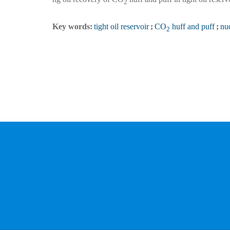
2
Key words:
tight oil reservoir
;
CO
huff and puff
;
nu
2