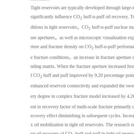
Tight reservoirs are typically developed through large-
significantly influence CO
huff-n-puff oil recovery. To
2
ditions in tight reservoirs，CO
huff-n-puff nuclear 
2
ure apertures，as well as microscopic visualization expe
rture and fracture density on CO
huff-n-puff performan
2
e fracture conditions，an increase in fracture aperture 
nding matrix. When the fracture aperture increased fr
f CO
huff and puff improved by 9.20 percentage points
2
enhanced reservoir connectivity and expanded the sw
ery degree in complex fracture model increased by 4.26
ent in recovery factor of multi-scale fracture primarily
ecovery effect diminishing in subsequent cycles. Increa
x oil mobilization in tight oil reservoirs. The research
ng oil recovery of CO
huff and puff in tight oil reserv