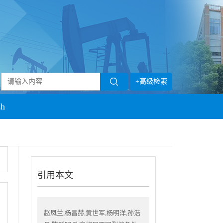
+高级检索
sh
引用本文
赵凤兰,杨昌赫,黄世军,杨明洋,孙浩