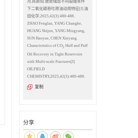
月,陈新阳.致密储层不同裂缝条件
下二氧化碳吞吐原油动用特征[J].油
田化学,2025,42(3):480-488.
ZHAO Fenglan, YANG Changhe,
HUANG Shijun, YANG Mingyang,
SUN Haoyue, CHEN Xinyang.
Characteristics of CO
Huff and Puff
2
Oil Recovery in Tight Reservoirs
with Multi-scale Fractures[J].
OILFIELD
CHEMISTRY,2025,42(3):480-488.
复制
分享