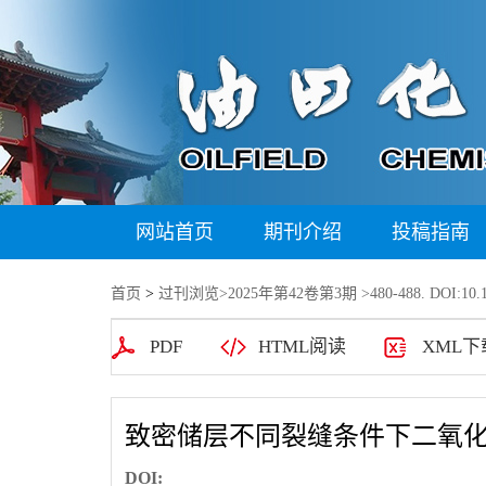
网站首页
期刊介绍
投稿指南
首页
>
过刊浏览
>
2025年第42卷第3期
>480-488. DOI:10.1
PDF
HTML阅读
XML下
致密储层不同裂缝条件下二氧
DOI: