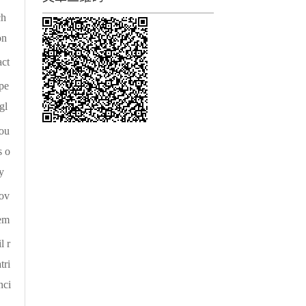
ch
on
act
ape
gl
rou
s o
y
cov
cem
l r
tri
nci