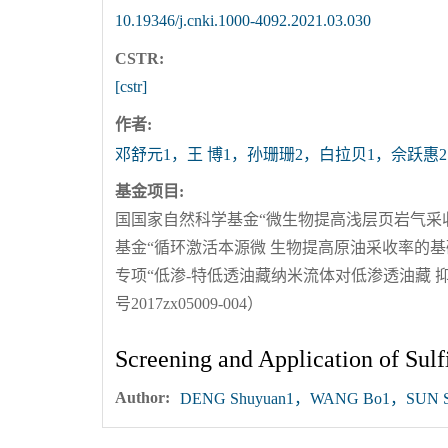
10.19346/j.cnki.1000-4092.2021.03.030
CSTR:
[cstr]
作者:
邓舒元1，王 博1，孙珊珊2，白拉贝1，佘跃惠2
基金项目:
国国家自然科学基金“微生物提高浅层页岩气采收率
基金“循环激活本源微 生物提高原油采收率的基础
专项“低渗-特低透油藏纳米流体对低渗透油藏 
号2017zx05009-004）
Screening and Application of Sulf
Author:
DENG Shuyuan1，WANG Bo1，SUN Sh