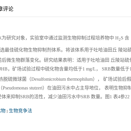
章评论
为研究对象，实验室中通过监测生物抑制过程培养物中 H
S 含
2
优选最佳硫化物生物抑制剂体系。将该体系用于吐哈油田丘 陵站
前后微生物群落变化。研究结果表明：适用于吐哈油田 丘陵站硫
L JHB，矿场试验过程中硫化物含量均低于1 mg/L， SRB数量低于1
菌（Desulfomicrobium thermophilum）， 矿场试验后
菌（Pseudomonas stutzeri）在油田污水中占主导地位， 表明生物抑
来抑制SRB的活性，减少油田污水中SRB 数量。图1 表4参22
化物
;
生物竞争法