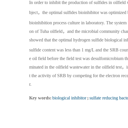
In order to inhibit the production of sulfides in oilfie
bject，the optimal sulfides bioinhibitor was optimized
bioinhibition process culture in laboratory. The system w
on of Tuha oilfield，and the microbial community chang
showed that the optimal hydrogen sulfide biological 
sulfide content was less than 1 mg/L and the SRB coun
e oil field before the field test was desulfomicrobi
minated in the oilfield wastewater in the oilfield test，i
t the activity of SRB by competing for the electron re
r.
Key words:
biological inhibitor
;
sulfate reducing b