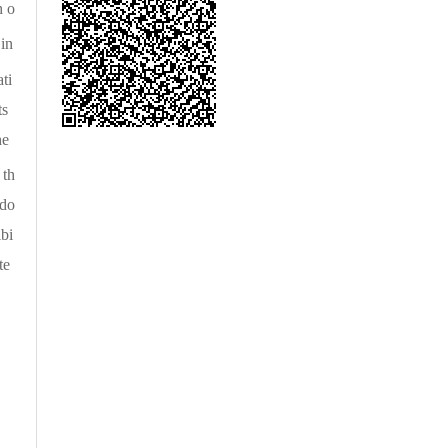
h o
in
ati
ts
he
 th
 do
ibi
te