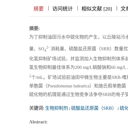
|
|
|
|
|
|
|
摘要
访问统计
相似文献 [20]
文
摘要:
为了抑制油田污水中硫化物的产生，以丘陵站污水
2-
量、SO
消耗量、硫酸盐还原菌（SRB）数量
4
化氢抑制矿场试验，并监测加入生物抑制剂体系
氢生物抑制最佳体系为200 mg/L硝酸钠和60 mg/
2
个/mL。矿场试验前油田中微生物主要是SRB-嗜热脱硫微球
单胞菌（Pseudomonas balearica）和施氏假单胞
硫化物的机理是通过生物竞争法争夺SRB的电子受体
关键词:
生物抑制剂
;
硫酸盐还原菌（SRB）
;
硫
Abstract: