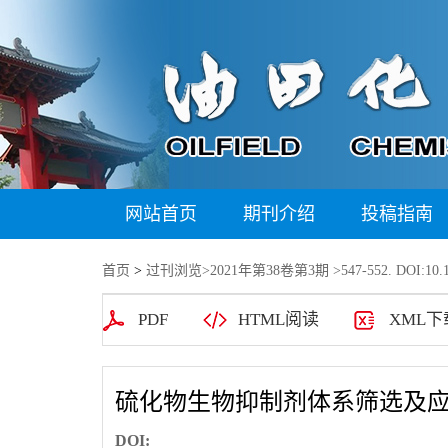
网站首页
期刊介绍
投稿指南
首页
>
过刊浏览
>
2021年第38卷第3期
>547-552. DOI:10.1
PDF
HTML阅读
XML下
硫化物生物抑制剂体系筛选及应
DOI: