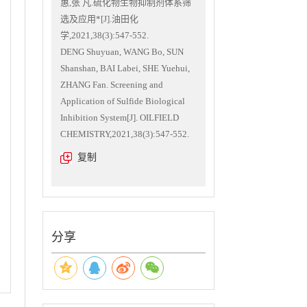
惠,张 凡.硫化物生物抑制剂体系筛
选及应用*[J].油田化
学,2021,38(3):547-552.
DENG Shuyuan, WANG Bo, SUN
Shanshan, BAI Labei, SHE Yuehui,
ZHANG Fan. Screening and
Application of Sulfide Biological
Inhibition System[J]. OILFIELD
CHEMISTRY,2021,38(3):547-552.
复制
分享