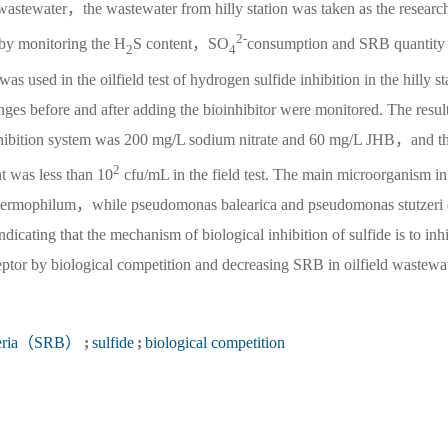
ld wastewater，the wastewater from hilly station was taken as the researc
2-
 by monitoring the H
S content，SO
consumption and SRB quantity 
2
4
as used in the oilfield test of hydrogen sulfide inhibition in the hilly st
es before and after adding the bioinhibitor were monitored. The resul
inhibition system was 200 mg/L sodium nitrate and 60 mg/L JHB，and t
2
t was less than 10
cfu/mL in the field test. The main microorganism in
um thermophilum，while pseudomonas balearica and pseudomonas stutzeri
ndicating that the mechanism of biological inhibition of sulfide is to inh
ceptor by biological competition and decreasing SRB in oilfield wastewa
acteria（SRB）
;
sulfide
;
biological competition