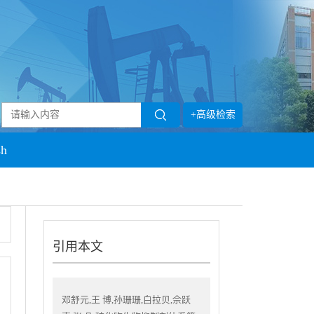
+高级检索
sh
引用本文
邓舒元,王 博,孙珊珊,白拉贝,佘跃