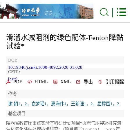
滑溜水减阻剂的绿色配体-Fenton降黏
试验*
DOI:
10.19346/j.cnki.1000-4092.2020.01.028
CSTR:
[cstr]
PDF
HTML
XML
导出
引用提醒
作者
谢 娟1，2，袁梦瑶1，惠海伟1，王新强1，2，屈撑囤1，2
基金项目
陕西省教育厅重点实验室科研计划项目“页岩气压裂返排废液
催化氧化降黏处理技术研究”（项目编号17JS112），2017年