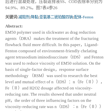
后进行混凝处理，压裂返排液SS、COD去除率分别为
94.9%、89.2%。图7表4参26
关键词:
减阻剂
;
降黏
;
亚氨基二琥珀酸四钠
;
配体-Fenton
Abstract:
EM50 polymer used in slickwater as drag reduction
agents（DRA）makes the treatment of the fracturing
flowback fluid more difficult. In this paper，Ligand-
Fenton composed of environment-friendly chelating
agent tetrasodium iminodisuccinate（IDS） and Fenton
was used to reduce viscosity of EM50 solution. On the
basis of single-factor design，response surface
methodology （RSM）was used to research the best
level and mutual effect of n（IDS）：n（Fe（Ⅱ）），
Fe（Ⅱ）and H2O2 dosage affected on viscosity-
reducing rate. The results showed that under neutral
pH，the order of three influencing factors on the
viscosity-reducing rate was n（IDS）∶n（Fe（Ⅱ））