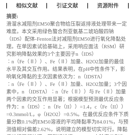
相似文献
引证文献
资源附件
摘要:
滑溜水减阻剂EM50聚合物给压裂返排液处理带来一定
难度。本文采用绿色螯合剂亚氨基二琥珀酸四钠
（IDS）配体-Fenton法对减阻剂EM50进行氧化降黏处
理。在单因素试验基础上，采用响应面法（RSM）研
究影响降黏效果的3个主要因子n（IDS）
∶n（Fe（Ⅱ））、Fe（Ⅱ）加量、H2O2加量的最佳
水平及其交互作用。结果表明，在pH中性条件下，影
响氧化降黏的主次因素依次为：n（IDSTA）
∶n（Fe（Ⅱ））、Fe（Ⅱ）加量、H2O2加量；3个因
素中，n （IDSTA）∶n（Fe（Ⅱ））与 Fe（Ⅱ）加量
两个因素的交互作用显著；根据模型预测最优反应条
件为：n（IDS）：n（Fe（II））=1.4，c（Fe（II））
=0.3mmol/L，φ（H2O2）=0.5%。在最优反应条件下质
量分数0.1%的EM50溶液的平均降黏率为84.01%，与预
测值相对偏差2.62%，说明建立的模型切实可行。降黏