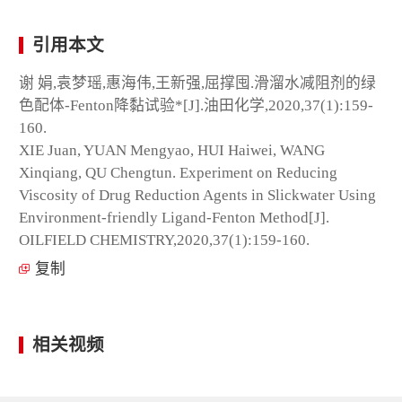
引用本文
谢 娟,袁梦瑶,惠海伟,王新强,屈撑囤.滑溜水减阻剂的绿
色配体-Fenton降黏试验*[J].油田化学,2020,37(1):159-
160.
XIE Juan, YUAN Mengyao, HUI Haiwei, WANG
Xinqiang, QU Chengtun. Experiment on Reducing
Viscosity of Drug Reduction Agents in Slickwater Using
Environment-friendly Ligand-Fenton Method[J].
OILFIELD CHEMISTRY,2020,37(1):159-160.
复制
相关视频