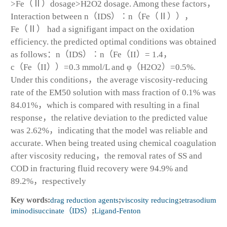
>Fe（Ⅱ）dosage>H2O2 dosage. Among these factors，
Interaction between n（IDS）∶n（Fe（Ⅱ）），
Fe（Ⅱ） had a signifigant impact on the oxidation
efficiency. the predicted optimal conditions was obtained
as follows：n（IDS）∶n（Fe（II）= 1.4，
c（Fe（II））=0.3 mmol/L and φ（H2O2）=0.5%.
Under this conditions，the average viscosity-reducing
rate of the EM50 solution with mass fraction of 0.1% was
84.01%，which is compared with resulting in a final
response，the relative deviation to the predicted value
was 2.62%，indicating that the model was reliable and
accurate. When being treated using chemical coagulation
after viscosity reducing，the removal rates of SS and
COD in fracturing fluid recovery were 94.9% and
89.2%，respectively
Key words:
drag reduction agents
;
viscosity reducing
;
etrasodium
iminodisuccinate（IDS）
;
Ligand-Fenton