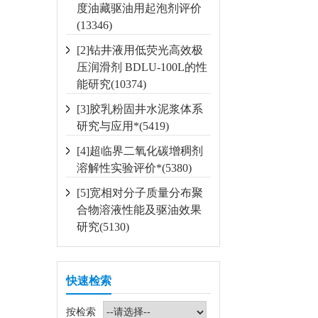
度油藏驱油用起泡剂评价
(13346)
[2]钻井液用低荧光高效极
压润滑剂 BDLU-100L的性
能研究(10374)
[3]胶乳粉固井水泥浆体系
研究与应用*(5419)
[4]超临界二氧化碳增稠剂
溶解性实验评价*(5380)
[5]宽相对分子质量分布聚
合物溶液性能及驱油效果
研究(5130)
快速检索
按检索