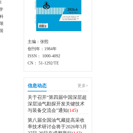
1
学
科
限
国
、
主编：张熙
创刊年：1984年
ISSN： 1000-4092
CN： 51-1292/TE
信息动态
更多+
关于召开“第四届中国深层超
深层油气勘探开发关键技术
与装备交流会”通知(
145
)
第八届全国油气藏提高采收
率技术研讨会将于2026年5月