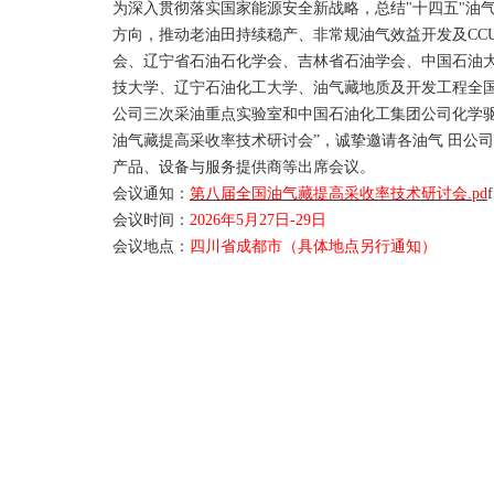
为深入贯彻落实国家能源安全新战略，总结"十四五"油气
方向，推动老油田持续稳产、非常规油气效益开发及CCU
会、辽宁省石油石化学会、吉林省石油学会、中国石油大
技大学、辽宁石油化工大学、油气藏地质及开发工程全国
公司三次采油重点实验室和中国石油化工集团公司化学驱 
油气藏提高采收率技术研讨会”，诚挚邀请各油气 田公
产品、设备与服务提供商等出席会议。
会议通知：
第八届全国油气藏提高采收率技术研讨会.pd
f
会议时间：
2026年5月27日-29日
会议地点：
四川省成都市（具体地点另行通知）