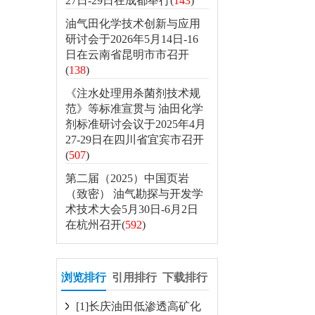
27日-29日在成都举行(
143
)
油气田化学技术创新与应用
研讨会于2026年5月14日-16
日在云南省昆明市市召开
(
138
)
《注水处理用杀菌剂技术规
范》等标准宣贯与 油田化学
剂标准研讨会议于2025年4月
27-29日在四川省宜宾市召开
(
507
)
第二届（2025）中国页岩
（致密） 油气勘探与开发学
术技术大会5月30日-6月2日
在杭州召开(
592
)
浏览排行
引用排行
下载排行
[1]长庆油田低渗透高矿化