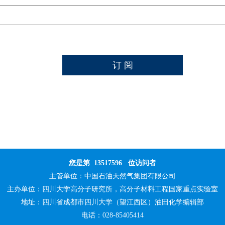
您是第
13517596
位访问者
主管单位：
中国石油天然气集团有限公司
主办单位：
四川大学高分子研究所，高分子材料工程国家重点实验室
地址：四川省成都市四川大学（望江西区）油田化学编辑部
电话：028-85405414