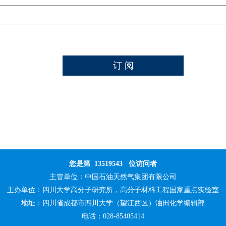
您是第
13519543
位访问者
主管单位：
中国石油天然气集团有限公司
主办单位：
四川大学高分子研究所，高分子材料工程国家重点实验室
地址：四川省成都市四川大学（望江西区）油田化学编辑部
电话：028-85405414