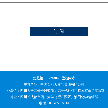
您是第
13520384
位访问者
主管单位：
中国石油天然气集团有限公司
主办单位：
四川大学高分子研究所，高分子材料工程国家重点实验室
地址：四川省成都市四川大学（望江西区）油田化学编辑部
电话：028-85405414