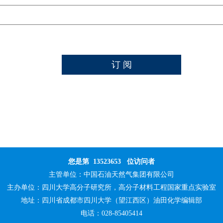
您是第
13523653
位访问者
主管单位：
中国石油天然气集团有限公司
主办单位：
四川大学高分子研究所，高分子材料工程国家重点实验室
地址：四川省成都市四川大学（望江西区）油田化学编辑部
电话：028-85405414