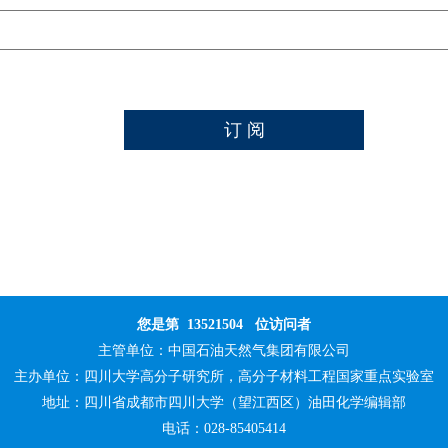
您是第
13521504
位访问者
主管单位：
中国石油天然气集团有限公司
主办单位：
四川大学高分子研究所，高分子材料工程国家重点实验室
地址：四川省成都市四川大学（望江西区）油田化学编辑部
电话：028-85405414