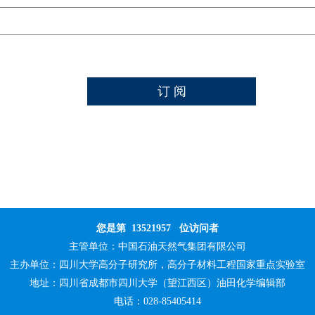
您是第
13521957
位访问者
主管单位：
中国石油天然气集团有限公司
主办单位：
四川大学高分子研究所，高分子材料工程国家重点实验室
地址：四川省成都市四川大学（望江西区）油田化学编辑部
电话：028-85405414