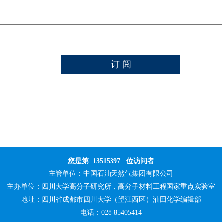
您是第
13515397
位访问者
主管单位：
中国石油天然气集团有限公司
主办单位：
四川大学高分子研究所，高分子材料工程国家重点实验室
地址：四川省成都市四川大学（望江西区）油田化学编辑部
电话：028-85405414