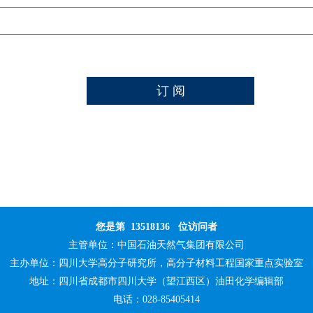
您是第
13518136
位访问者
主管单位：
中国石油天然气集团有限公司
主办单位：
四川大学高分子研究所，高分子材料工程国家重点实验室
地址：四川省成都市四川大学（望江西区）油田化学编辑部
电话：028-85405414