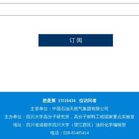
您是第
13516434
位访问者
主管单位：
中国石油天然气集团有限公司
主办单位：
四川大学高分子研究所，高分子材料工程国家重点实验室
地址：四川省成都市四川大学（望江西区）油田化学编辑部
电话：028-85405414