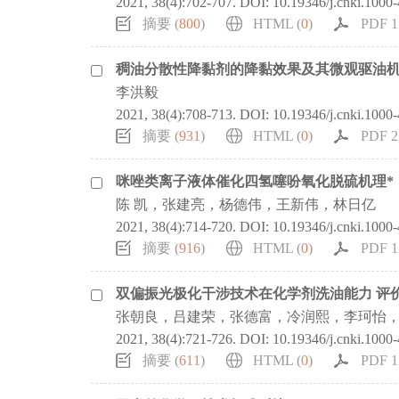
2021, 38(4):702-707.
DOI:
10.19346/j.cnki.1000
摘要 (
800
)
HTML (
0
)
PDF 1
稠油分散性降黏剂的降黏效果及其微观驱油机
李洪毅
2021, 38(4):708-713.
DOI:
10.19346/j.cnki.1000
摘要 (
931
)
HTML (
0
)
PDF 2
咪唑类离子液体催化四氢噻吩氧化脱硫机理*
陈 凯，张建亮，杨德伟，王新伟，林日亿
2021, 38(4):714-720.
DOI:
10.19346/j.cnki.1000
摘要 (
916
)
HTML (
0
)
PDF 1
双偏振光极化干涉技术在化学剂洗油能力 评
张朝良，吕建荣，张德富，冷润熙，李珂怡，
2021, 38(4):721-726.
DOI:
10.19346/j.cnki.1000
摘要 (
611
)
HTML (
0
)
PDF 1