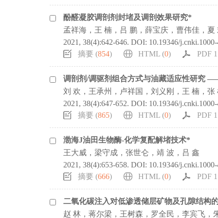
酚醛凝胶调剖剂封堵及调剖效果研究*
孟祥海，王 楠，吕 鹏，薛宝庆，曹伟佳，夏 
2021, 38(4):642-646.
DOI:
10.19346/j.cnki.1000
摘要 (
854
)
HTML (
0
)
PDF 1
调剖剂/调驱剂组合方式与油藏适应性研究 
刘 欢，王承州，卢祥国，刘义刚，王 楠，张 
2021, 38(4):647-652.
DOI:
10.19346/j.cnki.1000
摘要 (
865
)
HTML (
0
)
PDF 1
渤海J油田生物酶-化学复配解堵技术*
王大威，梁守成，张世仑，靖 波，吕 鑫
2021, 38(4):653-658.
DOI:
10.19346/j.cnki.1000
摘要 (
666
)
HTML (
0
)
PDF 1
二氧化碳注入对低渗透储层矿物及孔隙结构的
赵 林，蒋尔梁，王树森，罗全民，李宾飞，朱