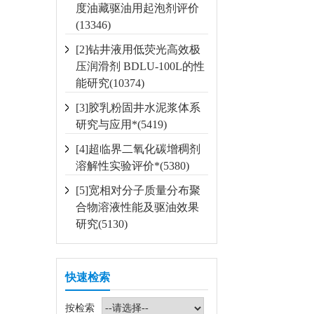
度油藏驱油用起泡剂评价
(13346)
[2]钻井液用低荧光高效极
压润滑剂 BDLU-100L的性
能研究(10374)
[3]胶乳粉固井水泥浆体系
研究与应用*(5419)
[4]超临界二氧化碳增稠剂
溶解性实验评价*(5380)
[5]宽相对分子质量分布聚
合物溶液性能及驱油效果
研究(5130)
快速检索
按检索