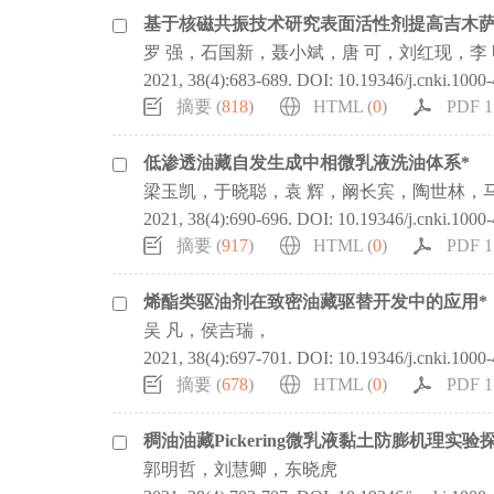
基于核磁共振技术研究表面活性剂提高吉木萨
罗 强，石国新，聂小斌，唐 可，刘红现，李
2021, 38(4):683-689.
DOI:
10.19346/j.cnki.1000
摘要 (
818
)
HTML (
0
)
PDF 1
低渗透油藏自发生成中相微乳液洗油体系*
梁玉凯，于晓聪，袁 辉，阚长宾，陶世林，马
2021, 38(4):690-696.
DOI:
10.19346/j.cnki.1000
摘要 (
917
)
HTML (
0
)
PDF 1
烯酯类驱油剂在致密油藏驱替开发中的应用*
吴 凡，侯吉瑞，
2021, 38(4):697-701.
DOI:
10.19346/j.cnki.1000
摘要 (
678
)
HTML (
0
)
PDF 1
稠油油藏Pickering微乳液黏土防膨机理实验
郭明哲，刘慧卿，东晓虎