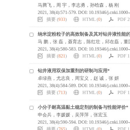
马腾飞，周 宇，李志勇，孙晗森，杨 刚
2021, 38(4):571-579.
DOI:
10.19346/j.cnki.1000
摘要 (
933
)
HTML (
0
)
PDF 2
纳米淀粉粒子的高效制备及其对钻井液性能的
马 鹏，张 磊，聂育志，陈红壮，邱在磊，董
2021, 38(4):580-583.
DOI:
10.19346/j.cnki.1000
摘要 (
821
)
HTML (
0
)
PDF 1
钻井液用双保加重剂的研制与应用*
卓绿燕，尤志良，周宝义，赵 诚，张 妍
2021, 38(4):584-589.
DOI:
10.19346/j.cnki.1000
摘要 (
713
)
HTML (
0
)
PDF 1
小分子耐高温黏土稳定剂的制备与性能评价*
申会兵，李媛媛，吴萍萍，张宏玉
2021, 38(4):590-594.
DOI:
10.19346/j.cnki.1000
摘要 (
765
)
HTML (
0
)
PDF 1