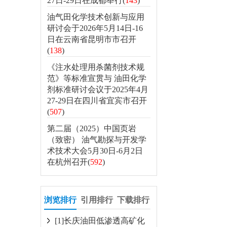
27日-29日在成都举行(
143
)
油气田化学技术创新与应用
研讨会于2026年5月14日-16
日在云南省昆明市市召开
(
138
)
《注水处理用杀菌剂技术规
范》等标准宣贯与 油田化学
剂标准研讨会议于2025年4月
27-29日在四川省宜宾市召开
(
507
)
第二届（2025）中国页岩
（致密） 油气勘探与开发学
术技术大会5月30日-6月2日
在杭州召开(
592
)
浏览排行
引用排行
下载排行
[1]长庆油田低渗透高矿化