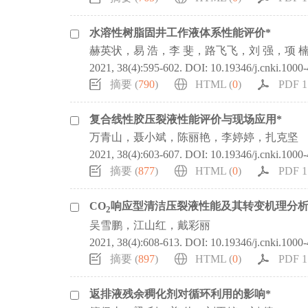
水溶性树脂固井工作液体系性能评价*
赫英状，易 浩，李 斐，路飞飞，刘 强，项 
2021, 38(4):595-602.
DOI:
10.19346/j.cnki.1000
摘要 (
790
)
HTML (
0
)
PDF 1
复合线性胶压裂液性能评价与现场应用*
万青山，聂小斌，陈丽艳，李婷婷，扎克坚
2021, 38(4):603-607.
DOI:
10.19346/j.cnki.1000
摘要 (
877
)
HTML (
0
)
PDF 1
CO
响应型清洁压裂液性能及其转变机理分析
2
吴雪鹏，江山红，戴彩丽
2021, 38(4):608-613.
DOI:
10.19346/j.cnki.1000
摘要 (
897
)
HTML (
0
)
PDF 1
返排液残余稠化剂对循环利用的影响*