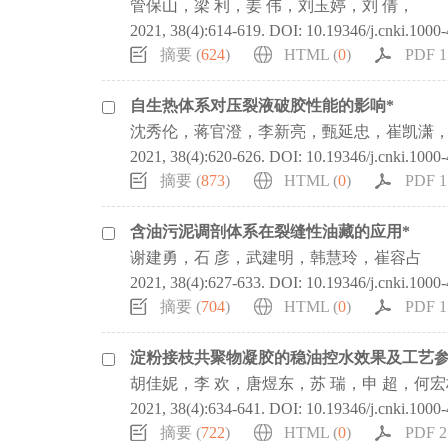
管保山，梁 利，姜 伟，刘玉婷，刘 倩，
2021, 38(4):614-619.
DOI:
10.19346/j.cnki.1000
摘要 (
624
)
HTML (
0
)
PDF 1
自生热体系对压裂液破胶性能的影响*
沈秀伦，蒋官澄，李新亮，甄延忠，崔凯潇
2021, 38(4):620-626.
DOI:
10.19346/j.cnki.1000
摘要 (
873
)
HTML (
0
)
PDF 1
含油污泥调剖体系在裂缝性油藏的应用*
谢建勇，石 彦，武建明，韩慧玲，崔容占
2021, 38(4):627-633.
DOI:
10.19346/j.cnki.1000
摘要 (
704
)
HTML (
0
)
PDF 1
淀粉接枝共聚物凝胶的稳油控水效果及工艺参
胡佳妮，李 欢，唐煜东，苏 瑞，申 超，何宏
2021, 38(4):634-641.
DOI:
10.19346/j.cnki.1000
摘要 (
722
)
HTML (
0
)
PDF 2