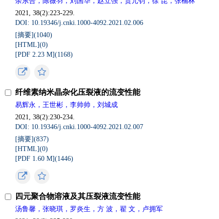
余东合，陈薇羽，刘国华，赵立强，贾元钊，徐 昆，张楠林
2021, 38(2):223-229.
DOI: 10.19346/j.cnki.1000-4092.2021.02.006
[摘要](
1040
)
[HTML](
0
)
[PDF 2.23 M](
1168
)
纤维素纳米晶杂化压裂液的流变性能
易辉永，王世彬，李帅帅，刘城成
2021, 38(2):230-234.
DOI: 10.19346/j.cnki.1000-4092.2021.02.007
[摘要](
837
)
[HTML](
0
)
[PDF 1.60 M](
1446
)
四元聚合物溶液及其压裂液流变性能
汤鲁馨，张晓琪，罗炎生，方 波，翟 文，卢拥军