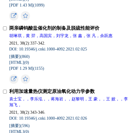
[PDF 1.43 M](
1099
)
两亲磷钨酸盐催化剂的制备及脱硫性能评价
胡琳琪，黄 羿，高国宾，刘宇龙，张 鑫，张 凡，佘跃惠
2021, 38(2):337-342.
DOI: 10.19346/j.cnki.1000-4092.2021.02.025
[摘要](
860
)
[HTML](
0
)
[PDF 1.29 M](
1155
)
利用加速量热仪测定原油氧化动力学参数
袁士宝，，李乐泓，，蒋海岩，，赵黎明，王 豪，，王 姣，，李
旭飞，
2021, 38(2):343-346.
DOI: 10.19346/j.cnki.1000-4092.2021.02.026
[摘要](
596
)
[HTML](
0
)