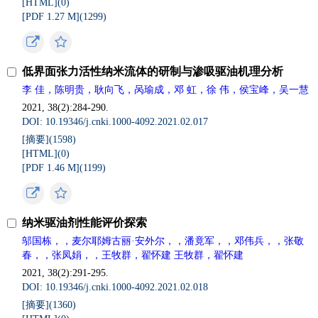
[HTML](
0
)
[PDF 1.27 M](
1299
)
低界面张力活性纳米流体的研制与渗吸驱油机理分析
李 佳，陈明贵，耿向飞，呙瑜成，邓 虹，徐 伟，侯宝峰，吴一慧
2021, 38(2):284-290.
DOI: 10.19346/j.cnki.1000-4092.2021.02.017
[摘要](
1598
)
[HTML](
0
)
[PDF 1.46 M](
1199
)
纳米驱油剂性能评价探索
邬国栋，，麦尔耶姆古丽·安外尔，，潘竟军，，邓伟兵，，张敬
春，，张凤娟，，王牧群，翟怀建 王牧群，翟怀建
2021, 38(2):291-295.
DOI: 10.19346/j.cnki.1000-4092.2021.02.018
[摘要](
1360
)