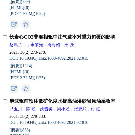
[摘要](
759
)
[HTML](
0
)
[PDF 1.57 M](
1032
)
长岩心CO2非混相驱中注气速率对重力超覆的影响
赵凤兰，，宋黎光，冯海如，王 强，
2021, 38(2):273-278.
DOI: 10.19346/j.cnki.1000-4092.2021.02.015
[摘要](
1224
)
[HTML](
0
)
[PDF 2.32 M](
1125
)
泡沫驱前预注低矿化度水提高油湿砂岩原油采收率
尹玉川，陈 超，姚普勇，周小淞，张忠武，付 红
2021, 38(2):279-283.
DOI: 10.19346/j.cnki.1000-4092.2021.02.016
[摘要](
833
)