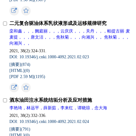
二元复合驱油体系乳状液形成及运移规律研究
栾和鑫，，，阙庭丽，，，云庆庆，，，关丹，，，帕提古丽·麦
麦提，，，唐文洁，，，焦秋菊，，，向湘兴，， 焦秋菊，，，
向湘兴，，
2021, 38(2):324-331.
DOI: 10.19346/j.cnki.1000-4092.2021.02.023
[摘要](
874
)
[HTML](
0
)
[PDF 2.59 M](
1195
)
酒东油田注水系统结垢分析及应对措施
李艳琦，林远平，薛新茹，李来红，谭晓琼，念大海
2021, 38(2):332-336.
DOI: 10.19346/j.cnki.1000-4092.2021.02.024
[摘要](
791
)
[HTML](
0
)