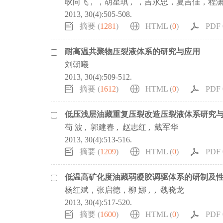
耿向飞 , ，胡星琪 , ，吉永忠，夏吉佳，程
2013, 30(4):505-508.
摘要 (
1281
)
HTML (
0
)
PDF 0
耐高温共聚物压裂液体系的研究与应用
刘朝曦
2013, 30(4):509-512.
摘要 (
1612
)
HTML (
0
)
PDF 0
低压浅层油藏重复压裂改造压裂液体系研究
苟 波 , 郭建春 , 赵志红 , 戴军华
2013, 30(4):513-516.
摘要 (
1209
)
HTML (
0
)
PDF 0
低温高矿化度油藏弱凝胶调驱体系的研制及
杨红斌，张启德，柳 娜 , , 魏晓龙
2013, 30(4):517-520.
摘要 (
1600
)
HTML (
0
)
PDF 0