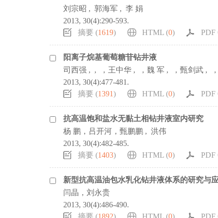
刘宗昭 , 郭海军 , 李 娟
2013, 30(4):290-593.
摘要 (
1619
)
HTML (
0
)
PDF 0
阳离子烷基葡萄糖苷钻井液
司西强 , , ，王中华 , ，魏 军 , ，甄剑武 ,
2013, 30(4):477-481.
摘要 (
1391
)
HTML (
0
)
PDF 0
抗高温饱和盐水无黏土相钻井液室内研究
杨 鹏，吕开河，甄鹏鹏 , 洪伟
2013, 30(4):482-485.
摘要 (
1403
)
HTML (
0
)
PDF 0
新型抗高温油包水乳化钻井液体系的研究与
闫晶，刘永贵
2013, 30(4):486-490.
摘要 (
1892
)
HTML (
0
)
PDF 0