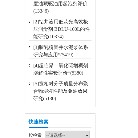
度油藏驱油用起泡剂评价
(13346)
[2]钻井液用低荧光高效极
压润滑剂 BDLU-100L的性
能研究(10374)
[3]胶乳粉固井水泥浆体系
研究与应用*(5419)
[4]超临界二氧化碳增稠剂
溶解性实验评价*(5380)
[5]宽相对分子质量分布聚
合物溶液性能及驱油效果
研究(5130)
快速检索
按检索