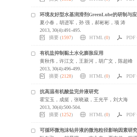
环境友好型水基润滑剂GreenLube的研制与
夏小春，胡进军，孙 强，郝彬彬，项 涛
2013, 30(4):491-495.
摘要 (
1597
)
HTML (
0
)
PDF 0
有机盐抑制黏土水化膨胀应用
黄秋伟，许江文，王新河，胡广文，陈超峰
2013, 30(4):496-499.
摘要 (
2128
)
HTML (
0
)
PDF 0
抗高温有机酸盐完井液研究
霍宝玉，成挺，张晓崴，王光平，刘大海
2013, 30(4):500-504.
摘要 (
1252
)
HTML (
0
)
PDF 0
可循环微泡沫钻井液的微泡粒径影响因素研