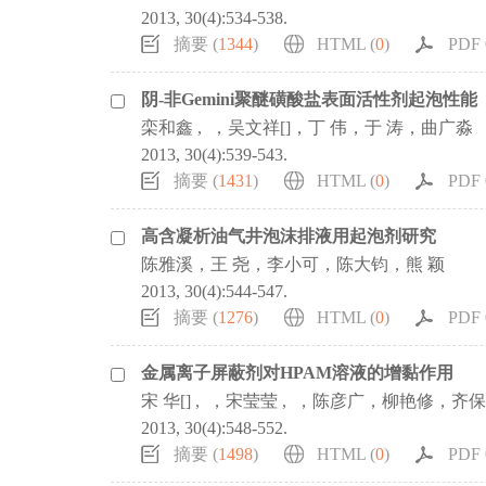
2013, 30(4):534-538.
摘要 (
1344
)
HTML (
0
)
PDF 0
阴-非Gemini聚醚磺酸盐表面活性剂起泡性能
栾和鑫 , ，吴文祥[]，丁 伟，于 涛，曲广淼
2013, 30(4):539-543.
摘要 (
1431
)
HTML (
0
)
PDF 0
高含凝析油气井泡沫排液用起泡剂研究
陈雅溪，王 尧，李小可，陈大钧，熊 颖
2013, 30(4):544-547.
摘要 (
1276
)
HTML (
0
)
PDF 0
金属离子屏蔽剂对HPAM溶液的增黏作用
宋 华[] , ，宋莹莹 , ，陈彦广，柳艳修，
2013, 30(4):548-552.
摘要 (
1498
)
HTML (
0
)
PDF 0