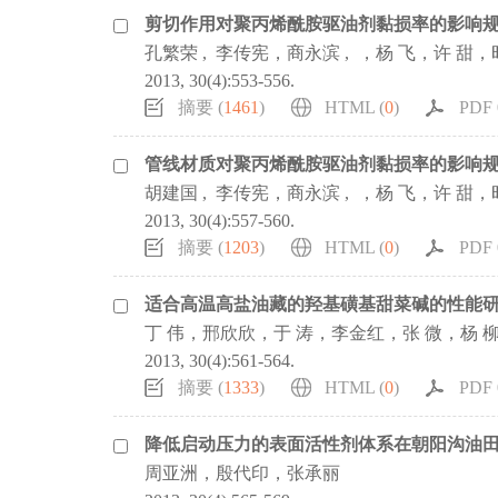
剪切作用对聚丙烯酰胺驱油剂黏损率的影响
孔繁荣 , 李传宪，商永滨 , ，杨 飞，许 甜
2013, 30(4):553-556.
摘要 (
1461
)
HTML (
0
)
PDF 0
管线材质对聚丙烯酰胺驱油剂黏损率的影响
胡建国 , 李传宪，商永滨 , ，杨 飞，许 甜
2013, 30(4):557-560.
摘要 (
1203
)
HTML (
0
)
PDF 0
适合高温高盐油藏的羟基磺基甜菜碱的性能
丁 伟，邢欣欣，于 涛，李金红，张 微，杨 
2013, 30(4):561-564.
摘要 (
1333
)
HTML (
0
)
PDF 0
降低启动压力的表面活性剂体系在朝阳沟油
周亚洲，殷代印，张承丽