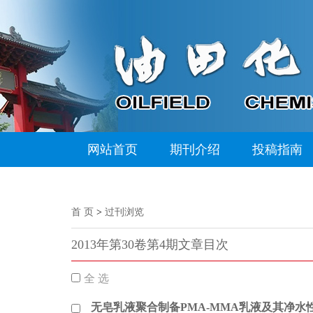
网站首页
期刊介绍
投稿指南
首 页
>
过刊浏览
2013年第30卷第4期文章目次
全 选
无皂乳液聚合制备PMA-MMA乳液及其净水