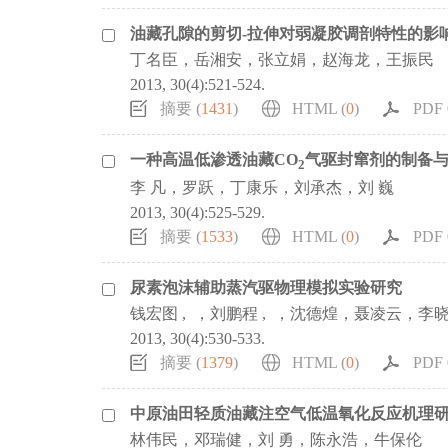
油藏孔隙的剪切-拉伸对弱凝胶调剖特性的影
丁名臣，岳湘安，张立娟，赵海龙，王振民
2013, 30(4):521-524.
摘要 (
1431
)
HTML (
0
)
PDF 0
一种高温低渗透油藏CO
气驱封窜剂的制备
2
李 凡，罗跃，丁康乐，刘承杰，刘 巍
2013, 30(4):525-529.
摘要 (
1533
)
HTML (
0
)
PDF 0
尿素泡沫辅助蒸汽驱物理模拟实验研究
钱宏图 , ，刘鹏程 , ，沈德煌，聂凌云，李
2013, 30(4):530-533.
摘要 (
1379
)
HTML (
0
)
PDF 0
中原油田轻质油藏注空气低温氧化反应机理
林伟民，邓瑞健，刘 勇，陈永浩，牛保伦