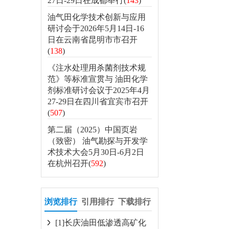
27日-29日在成都举行(
143
)
油气田化学技术创新与应用
研讨会于2026年5月14日-16
日在云南省昆明市市召开
(
138
)
《注水处理用杀菌剂技术规
范》等标准宣贯与 油田化学
剂标准研讨会议于2025年4月
27-29日在四川省宜宾市召开
(
507
)
第二届（2025）中国页岩
（致密） 油气勘探与开发学
术技术大会5月30日-6月2日
在杭州召开(
592
)
浏览排行
引用排行
下载排行
[1]长庆油田低渗透高矿化