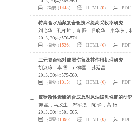
2013, 30(4):565-569.
摘要 (
1448
)
HTML (
0
)
PDF 0
特高含水油藏复合驱技术提高采收率研究
刘艳华，孔柏岭，肖 磊，吕晓华，束华东，林
2013, 30(4):570-574.
摘要 (
1536
)
HTML (
0
)
PDF 0
三元复合驱对储层伤害及其作用机理研究
胡淑琼，李 雪，卢祥国，苏延昌
2013, 30(4):575-580.
摘要 (
1315
)
HTML (
0
)
PDF 0
梳状改性聚醚的合成及对原油破乳性能的研
樊 星，马政生，严军强，陈 静，高 艳
2013, 30(4):581-585.
摘要 (
1396
)
HTML (
0
)
PDF 0