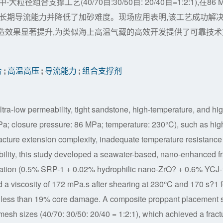
大粒径组合支撑工艺(40/70目:30/50目: 20/40目=1:2:1),在86 
了裂缝长期导流能力并降低了加砂难度。现场应用表明,该工艺成功解
造效果显著提升,为类似海上高温气藏的高效开发提供了可靠技术
合
;
高温高压
;
导流能力
;
组合支撑剂
tra-low permeability, tight sandstone, high-temperature, and hig
a; closure pressure: 86 MPa; temperature: 230°C), such as high
fracture extension complexity, inadequate temperature resistance
ability, this study developed a seawater-based, nano-enhanced f
mulation (0.5% SRP-1 + 0.02% hydrophilic nano-ZrO? + 0.6% YCJ
a viscosity of 172 mPa.s after shearing at 230°C and 170 s?1 f
d less than 19% core damage. A composite proppant placement s
esh sizes (40/70: 30/50: 20/40 = 1:2:1), which achieved a fract