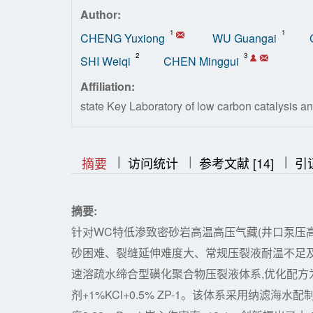
Author:
1
1
CHENG Yuxiong
WU Guangai
2
3
SHI Weiqi
CHEN Minggui
Affiliation:
state Key Laboratory of low carbon catalysis an
|
|
|
|
|
摘要
访问统计
参考文献 [14]
引
摘要:
针对WC特低渗致密砂岩高温高压气藏(井口泵压高达79
砂困难、裂缝延伸难度大、常规压裂液耐温不足及
速溶疏水缔合型磺化聚合物压裂液体系,优化配方为：0.5% 
剂+1%KCl+0.5% ZP-1。该体系采用纳滤海水配制,