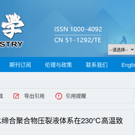
期刊订阅
伦理与政策
联系我们
Engli
载
导出引用
引用提醒
增强疏水缔合聚合物压裂液体系在230℃高温致