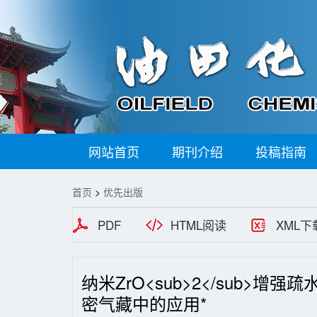
网站首页
期刊介绍
投稿指南
首页
>
优先出版
PDF
HTML阅读
XML下
纳米ZrO<sub>2</sub>
密气藏中的应用*