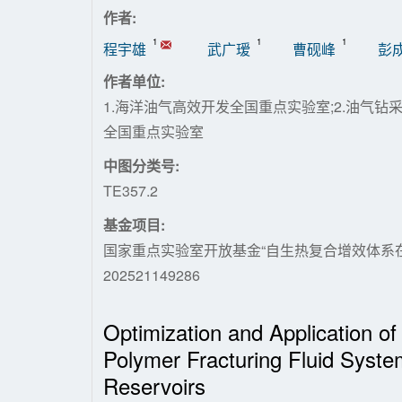
作者:
1
1
1
程宇雄
武广瑷
曹砚峰
彭
作者单位:
1.海洋油气高效开发全国重点实验室;2.油气钻
全国重点实验室
中图分类号:
TE357.2
基金项目:
国家重点实验室开放基金“自生热复合增效体系
202521149286
Optimization and Application o
Polymer Fracturing Fluid Syst
Reservoirs