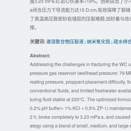
度3.23 mPa.s),岩心伤害率<19%。创新提出了小-中-
a闭合压力下导流能力达15 D.cm,有效保障
了高温高压致密砂岩储层的压裂难题,加砂量与改
撑。
关键词:
速溶聚合物压裂液
;
纳米氧化锆
;
疏水缔
Abstract:
Addressing the challenges in fracturing the WC ul
pressure gas reservoir (wellhead pressure: 79 MP
reating pressure, proppant placement difficulty, 
conventional fluids, and limited freshwater avail
turing fluid stable at 230°C. The optimized for
0.2% pH buffer+ 1% KCl + 0.5% ZP-1) maintained 
2 h, broke completely to 3.23 mPa.s, and cause
ategy using a blend of small, medium, and large m