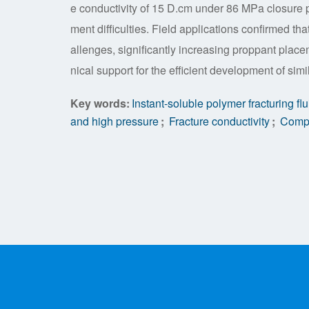
e conductivity of 15 D.cm under 86 MPa closure p
ment difficulties. Field applications confirmed th
allenges, significantly increasing proppant place
nical support for the efficient development of sim
Key words:
Instant-soluble polymer fracturing flu
and high pressure
;
Fracture conductivity
;
Compo