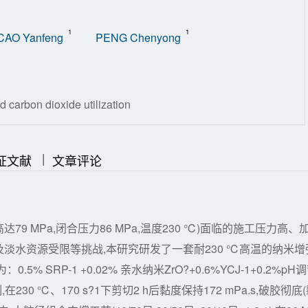
1
1
CAO Yanfeng
PENG Chenyong
d carbon dioxide utilization
|
|
证文献
文章评论
 MPa,闭合压力86 MPa,温度230 ℃)面临的施工压力高、
淡水资源受限等挑战,本研究研发了一套耐230 ℃高温的纳米增
SRP-1 +0.02% 亲水纳米ZrO?+0.6%YCJ-1+0.2%pH
在230 ℃、170 s?1下剪切2 h后黏度保持172 mPa.s,破胶彻底