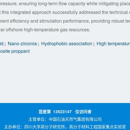
ressure, ensuring long-term flow capacity while mitigating plac
at this integrated approach successfully addressed the technical
ment efficiency and stimulation performance, providing robust te
ilar offshore high-temperature gas resources.
id
;
Nano-zirconia
;
Hydrophobic association
;
High temperatu
site proppant
您是第
13523147
位访问者
主管单位：
中国石油天然气集团有限公司
主办单位：
四川大学高分子研究所，高分子材料工程国家重点实验室