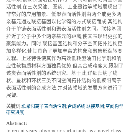
活性剂,在三次采油、医药、工业缓蚀等领域展现出了
非常好的应用前景。低聚表面活性剂由两个或更多两
亲基元通过联接基团以化学键的方式联接而成,其结构
介于单链表面活性剂和聚表面活性剂之间。联接基团
拉近了分子中多个两亲基元的距离,使其表现出更强的
聚集能力。同时,联接基团结构和分子空间拓扑结构更
加多样化,使其具备了更加丰富的构象和聚集形貌转变
过程。上述特性使其作为高效低耗型油田化学剂和响
应性软物质材料方面独具优势,但其合成难度大,限制了
该类表面活性剂的系统研究。基于此,详细归纳了线
状、星状和环状三类不同空间拓扑结构的低聚阳离子
表面活性剂的合成方法,并对该领域的发展方向进行了
展望。
关键词:
低聚阳离子表面活性剂
;
合成路线 联接基团
;
空间构型
研究进展
Abstract:
In recent years, oligomeric surfactants, as a novel class