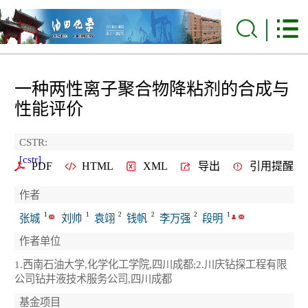
一种两性离子聚合物降粘剂的合成与
性能评价
CSTR:
[cstr]
PDF
HTML
XML
导出
引用提醒
作者
1
1
2
2
2
1
张城
刘帅
袁翊
钱帆
李万强
段明
作者单位
1.西南石油大学,化学化工学院,四川成都;2.川庆钻探工程有限
公司钻井液技术服务公司,四川成都
基金项目