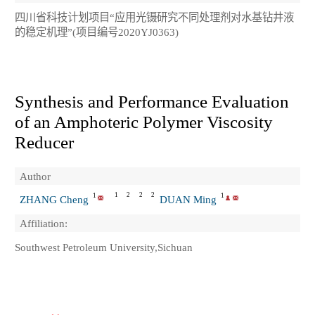
四川省科技计划项目“应用光镊研究不同处理剂对水基钻井液
的稳定机理”(项目编号2020YJ0363)
Synthesis and Performance Evaluation
of an Amphoteric Polymer Viscosity
Reducer
Author
1
2
2
2
1
1
ZHANG Cheng
DUAN Ming
Affiliation:
Southwest Petroleum University,Sichuan