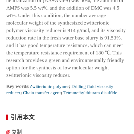
neutralization of (AA+AMPS) was 50%, the addition of
AMPS was 5.5 wt%, and the addition of DMC was 4.5
wt%. Under this condition, the number average
molecular weight of the synthesized zwitterionic
polymer viscosity reducer is 914 g/mol, and its viscosity
reduction rate in the fresh water base slurry is 91.53%,
and it has good temperature resistance, which can meet
the temperature resistance requirement of 180 ℃. This
research provides a green and environmentally friendly
option for the synthesis of low molecular weight
zwitterionic viscosity reducer.
Key words:
Zwitterionic polymer
;
Drilling fluid viscosity
reducer
;
Chain transfer agent
;
Tetramethylthiuram disulfide
引用本文
复制