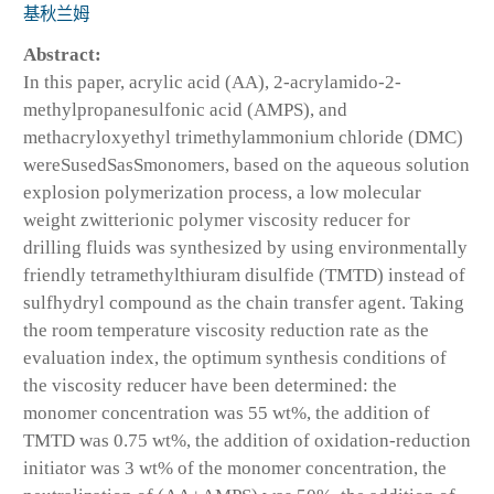
基秋兰姆
Abstract:
In this paper, acrylic acid (AA), 2-acrylamido-2-
methylpropanesulfonic acid (AMPS), and
methacryloxyethyl trimethylammonium chloride (DMC)
wereSusedSasSmonomers, based on the aqueous solution
explosion polymerization process, a low molecular
weight zwitterionic polymer viscosity reducer for
drilling fluids was synthesized by using environmentally
friendly tetramethylthiuram disulfide (TMTD) instead of
sulfhydryl compound as the chain transfer agent. Taking
the room temperature viscosity reduction rate as the
evaluation index, the optimum synthesis conditions of
the viscosity reducer have been determined: the
monomer concentration was 55 wt%, the addition of
TMTD was 0.75 wt%, the addition of oxidation-reduction
initiator was 3 wt% of the monomer concentration, the