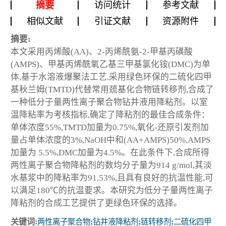
摘要
访问统计
参考文献
相似文献
引证文献
资源附件
摘要:
本文采用丙烯酸(AA)、2-丙烯酰氨-2-甲基丙磺酸
(AMPS)、甲基丙烯酰氧乙基三甲基氯化铵(DMC)为单
体,基于水溶液爆聚法工艺,采用绿色环保的二硫化四甲
基秋兰姆(TMTD)代替常用巯基化合物链转移剂,合成了
一种低分子量两性离子聚合物钻井液用降粘剂。以室
温降粘率为考核指标,确定了降粘剂的最佳合成条件：
单体浓度55%,TMTD加量为0.75%,氧化-还原引发剂加
量占单体浓度的3%,NaOH中和(AA+AMPS)50%,AMPS
加量为 5.5%,DMC加量为4.5%。在此条件下,合成所得
两性离子聚合物降粘剂的数均分子量为914 g/mol,其淡
水基浆中的降粘率为91.53%,且具有良好的抗温性能,可
以满足180℃的抗温要求。本研究为低分子量两性离子
降粘剂的合成工艺提供了更绿色环保的选择。
关键词:
两性离子聚合物
;
钻井液降粘剂
;
链转移剂
;
二硫化四甲