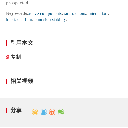
prospected.
Key words:
active components
;
subfractions
;
interaction
;
interfacial film
;
emulsion stability
;
引用本文
复制
相关视频
分享