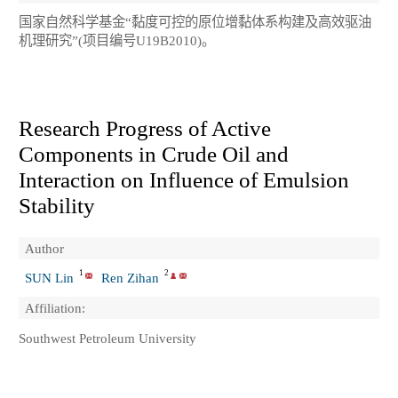
国家自然科学基金“黏度可控的原位增黏体系构建及高效驱油
机理研究”(项目编号U19B2010)。
Research Progress of Active
Components in Crude Oil and
Interaction on Influence of Emulsion
Stability
Author
1
2
SUN Lin
Ren Zihan
Affiliation:
Southwest Petroleum University