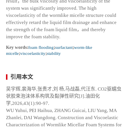
result，the bulk viscosity and viscoelasticity of the
system was significantly improved. The high
viscoelasticity of the wormlike micelle structure could
effectively retard the liquid film drainage and enhance
the strength of the foam liquid film，and thereby
improve the foam stability.
Key words:
foam flooding
;
surfactant
;
worm-like
micelle
;
viscoelasticity
;
stability
引用本文
吴宇辉,裴海华,张贵才,刘 杨,马战磊,代汪东. CO
2
驱蠕虫
状胶束泡沫体系构筑及黏弹性研究[J].油田化
学,2026,43(1):90-97.
WU Yuhui, PEI Haihua, ZHANG Guicai, LIU Yang, MA
Zhanlei, DAI Wangdong. Construction and Viscoelastic
Characterization of Wormlike Micellar Foam Systems for