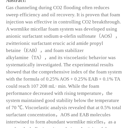
Abstract:
Gas channeling during CO
2
flooding often reduces
sweep efficiency and oil recovery. It is proven that foam
injection was effective in controlling CO
2
breakthrough.
A wormlike micellar foam system was developed using
anionic surfactant sodium α-olefin sulfonate（AOS），
zwitterionic surfactant erucic acid amide propyl
betaine（EAB），and foam stabilizer
alkylamine（TA），and its viscoelastic behavior was
systematically investigated. The experimental results
showed that the comprehensive index of the foam system
with the formula of 0.25% AOS + 0.25% EAB + 0.1% TA
could reach 107 208 mL· min. While the foam
performance decreased with rising temperature，the
system maintained good stability below the temperature
of 70 ℃. Viscoelastic analysis revealed that at 0.5% total
surfactant concentration，AOS and EAB molecules
intertwined to form abundant wormlike micelles，as a