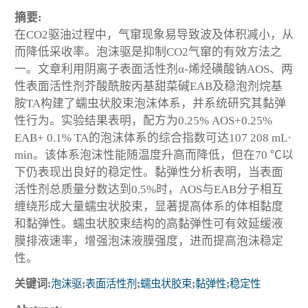
摘要:
在CO
2
驱油过程中，气窜现象易导致波及体积减小，从
而降低采收率。泡沫驱是抑制CO
2
气窜的有效方法之
一。文章利用阴离子表面活性剂α-烯烃磺酸钠AOS、两
性表面活性剂芥酸酰胺丙基甜菜碱EAB及稳泡剂烷基
胺TA构建了蠕虫状胶束泡沫体系，并系统研究其黏弹
性行为。实验结果表明，配方为0.25% AOS+0.25%
EAB+ 0.1% TA的泡沫体系的综合指数可达107 208 mL·
min。该体系泡沫性能随温度升高而降低，但在70 ℃以
下仍表现出良好的稳定性。黏弹性分析表明，当表面
活性剂总质量分数达到0.5%时，AOS与EAB分子相互
缠绕形成大量蠕虫状胶束，显著提高体系的体相黏度
和黏弹性。蠕虫状胶束结构的高黏弹性可有效延缓液
膜排液速率，增强泡沫液膜强度，进而提高泡沫稳定
性。
关键词:
泡沫驱
;
表面活性剂
;
蠕虫状胶束
;
黏弹性
;
稳定性