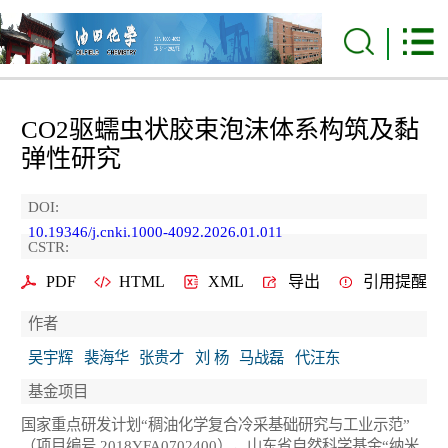
CO
2
驱蠕虫状胶束泡沫体系构筑及黏
弹性研究
DOI:
10.19346/j.cnki.1000-4092.2026.01.011
CSTR:
PDF
HTML
XML
导出
引用提醒
作者
吴宇辉
裴海华
张贵才
刘 杨
马战磊
代汪东
基金项目
国家重点研发计划“稠油化学复合冷采基础研究与工业示范”
（项目编号 2018YFA0702400），山东省自然科学基金“纳米