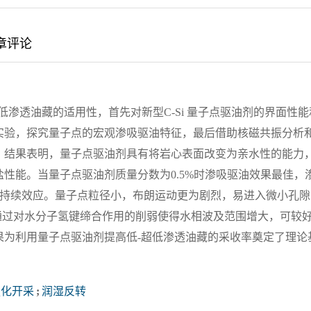
章评论
超低渗透油藏的适用性，首先对新型C-Si 量子点驱油剂的界面性能
实验，探究量子点的宏观渗吸驱油特征，最后借助核磁共振分析
。结果表明，量子点驱油剂具有将岩心表面改变为亲水性的能力
性能。当量子点驱油剂质量分数为0.5%时渗吸驱油效果最佳，
出了持续效应。量子点粒径小，布朗运动更为剧烈，易进入微小孔隙
通过对水分子氢键缔合作用的削弱使得水相波及范围增大，可较
果为利用量子点驱油剂提高低-超低渗透油藏的采收率奠定了理论
强化开采
;
润湿反转