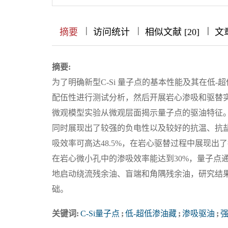
|
|
|
|
|
|
|
摘要
访问统计
相似文献 [20]
文
摘要:
为了明确新型C-Si 量子点的基本性能及其在低-
配伍性进行测试分析，然后开展岩心渗吸和驱替
微观模型实验从微观层面揭示量子点的驱油特征
同时展现出了较强的负电性以及较好的抗温、抗盐
吸效率可高达48.5%，在岩心驱替过程中展现
在岩心微小孔中的渗吸效率能达到30%，量子点
地启动绕流残余油、盲端和角隅残余油，研究结
础。
关键词:
C-Si量子点
;
低-超低渗油藏
;
渗吸驱油
;