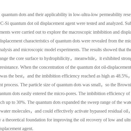
Si quantum dots and their applicability in low-ultra-low permeability rese
he C-Si quantum dot oil displacement agent were tested and analyzed. Su
ents were carried out to explore the macroscopic imbibition and displ
displacement characteristics of quantum dots were revealed from the mi
nalysis and microscopic model experiments. The results showed that th
change the core surface to hydrophilicity，meanwhile，it exhibited stron
resistance. When the concentration of the quantum dot oil-displacement
 was the best，and the imbibition efficiency reached as high as 48.5%
ent process. The particle size of quantum dots was small，so the Brown
um dots easily entered the micro-pores. The imbibition efficiency of 
reach up to 30%. The quantum dots expanded the sweep range of the wat
water molecules，and could effectively activate bypassed residual oi
y a theoretical foundation for improving the oil recovery of low and ultr
isplacement agent.