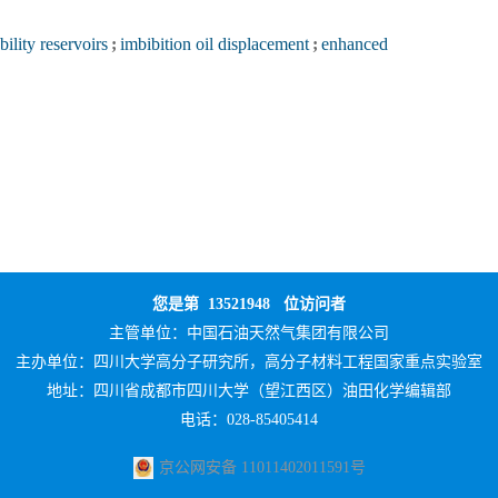
ility reservoirs
;
imbibition oil displacement
;
enhanced
您是第
13521948
位访问者
主管单位：
中国石油天然气集团有限公司
主办单位：
四川大学高分子研究所，高分子材料工程国家重点实验室
地址：四川省成都市四川大学（望江西区）油田化学编辑部
电话：028-85405414
京公网安备 11011402011591号