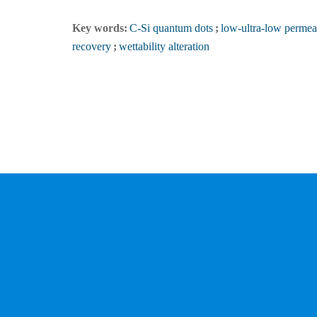
Key words:
C-Si quantum dots
;
low-ultra-low permeab
recovery
;
wettability alteration