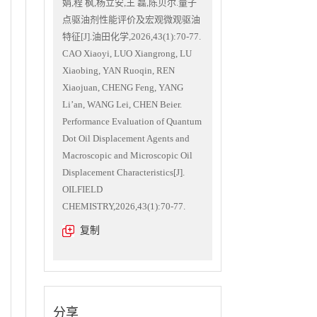
娟,程 枫,杨立安,王 磊,陈贝尔.量子
点驱油剂性能评价及宏观微观驱油
特征[J].油田化学,2026,43(1):70-77.
CAO Xiaoyi, LUO Xiangrong, LU
Xiaobing, YAN Ruoqin, REN
Xiaojuan, CHENG Feng, YANG
Li’an, WANG Lei, CHEN Beier.
Performance Evaluation of Quantum
Dot Oil Displacement Agents and
Macroscopic and Microscopic Oil
Displacement Characteristics[J].
OILFIELD
CHEMISTRY,2026,43(1):70-77.
复制
分享