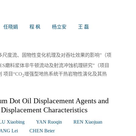
任晓娟
程 枫
杨立安
王 磊
多尺度流、固物性变化机理及对吞吐效果的影响”（项
目“VES磨料浆体非牛顿流动及射流冲蚀机理研究”（项目
 项目“CO
增强型地热系统干热岩物性演化及其热
2
）
um Dot Oil Displacement Agents and
Displacement Characteristics
LU Xiaobing
YAN Ruoqin
REN Xiaojuan
ANG Lei
CHEN Beier