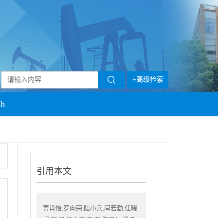
+高级检索
sh
引用本文
曹肖怡,罗向荣,陆小兵,闫若勤,任晓