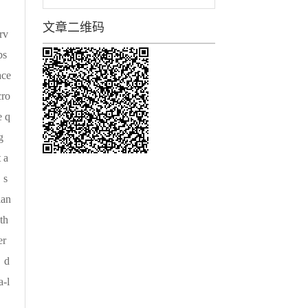
文章二维码
rv
bs
ace
cro
e q
g
 a
，s
ian
th
er
l，d
a-l