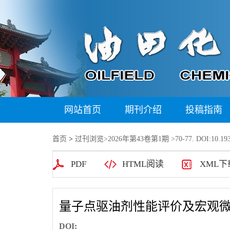
网站首页
期刊介绍
投稿指南
首页
>
过刊浏览
>
2026年第43卷第1期
>70-77. DOI:10.193
PDF
HTML阅读
XML下
量子点驱油剂性能评价及宏观
DOI: