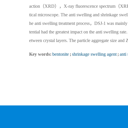
action（XRD），X-ray fluorescence spectrum（XRF），Ze
tical microscope. The anti swelling and shrinkage swe
he anti swelling treatment process，DSJ-1 was mainly 
tential had the greatest impact on the anti swelling r
etween crystal layers. The particle aggregate size and Z
Key words:
bentonite
;
shrinkage swelling agent
;
anti