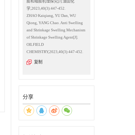
膨和缩膨机理探究[J].油田化
学,2023,40(3):447-452.
ZHAO Kaiqiang, YU Dan, WU
Qiong, YANG Chao. Anti Swelling
and Shrinkage Swelling Mechanism
of Shrinkage Swelling Agent[J].
OILFIELD
CHEMISTRY,2023,40(3):447-452.
复制
分享