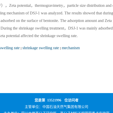
ta potential，thermogravimetry，particle size distribution and 
lling mechanism of DSJ-1 was analyzed. The results showed that during
adsorbed on the surface of bentonite. The adsorption amount and Zeta
ate. During the shrinkage swelling treatment，DSJ-1 was mainly adsorbed
eta potential affected the shrinkage swelling rate.
 swelling rate
;
shrinkage swelling rate
;
mechanism
您是第
13521996
位访问者
主管单位：
中国石油天然气集团有限公司