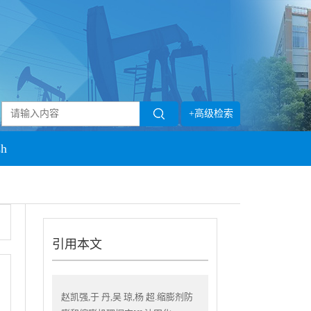
+高级检索
sh
引用本文
赵凯强,于 丹,吴 琼,杨 超.缩膨剂防