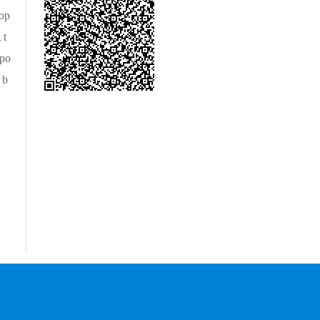
op
 t
 po
 b