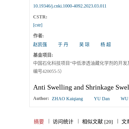
10.19346/j.cnki.1000-4092.2023.03.011
CSTR:
[cstr]
作者:
赵凯强
于 丹
吴 琼
杨 超
基金项目:
中国石化科技项目“中低渗透油藏化学剂的开发
编号420055-5）
Anti Swelling and Shrinkage Swe
Author:
ZHAO Kaiqiang
YU Dan
WU 
|
|
|
|
|
|
|
摘要
访问统计
相似文献 [20]
文