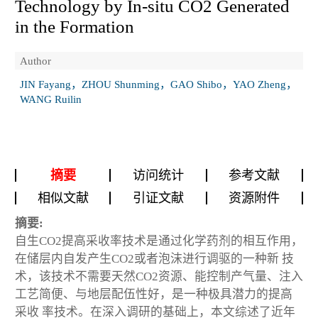
Technology by In-situ CO
2
Generated
in the Formation
Author
JIN Fayang，ZHOU Shunming，GAO Shibo，YAO Zheng，
WANG Ruilin
摘要
访问统计
参考文献
相似文献
引证文献
资源附件
摘要:
自生CO
2
提高采收率技术是通过化学药剂的相互作用，
在储层内自发产生CO
2
或者泡沫进行调驱的一种新 技
术，该技术不需要天然CO
2
资源、能控制产气量、注入
工艺简便、与地层配伍性好，是一种极具潜力的提高
采收 率技术。在深入调研的基础上，本文综述了近年