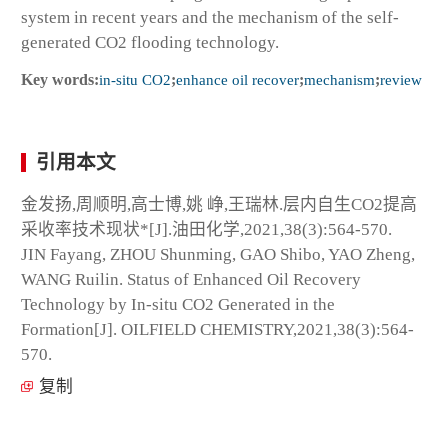
system in recent years and the mechanism of the self-
generated CO
2
flooding technology.
Key words:
in-situ CO
2
;
enhance oil recover
;
mechanism
;
review
引用本文
金发扬,周顺明,高士博,姚 峥,王瑞林.层内自生CO
2
提高
采收率技术现状*[J].油田化学,2021,38(3):564-570.
JIN Fayang, ZHOU Shunming, GAO Shibo, YAO Zheng,
WANG Ruilin. Status of Enhanced Oil Recovery
Technology by In-situ CO
2
Generated in the
Formation[J]. OILFIELD CHEMISTRY,2021,38(3):564-
570.
复制