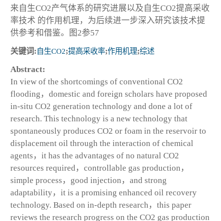
来自生CO
2
产气体系的研究进展以及自生CO
2
提高采收
率技术 的作用机理，为后续进一步深入研究该技术提
供参考和借鉴。图2参57
关键词:
自生CO
2
;
提高采收率
;
作用机理
;
综述
Abstract:
In view of the shortcomings of conventional CO
2
flooding，domestic and foreign scholars have proposed
in-situ CO
2
generation technology and done a lot of
research. This technology is a new technology that
spontaneously produces CO
2
or foam in the reservoir to
displacement oil through the interaction of chemical
agents，it has the advantages of no natural CO
2
resources required，controllable gas production，
simple process，good injection，and strong
adaptability，it is a promising enhanced oil recovery
technology. Based on in-depth research，this paper
reviews the research progress on the CO
2
gas production