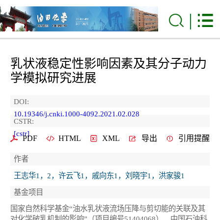
乳状液稳定性影响因素及其分子动力
学模拟研究进展
DOI:
10.19346/j.cnki.1000-4092.2021.02.028
CSTR:
[cstr]
PDF
HTML
XML
导出
引用提醒
作者
王志华1，2，许云飞1，戚向东1，刘晓宇1，洪家骏1
基金项目
国家自然科学基金“油水乳状液流场压降与剪切能的关联及其
对化学破乳机制的影响”（项目编号51404068），中国石油科