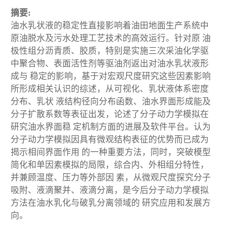
摘要:
油水乳状液的稳定性直接影响着油田地面生产系统中
原油脱水及污水处理工艺技术的高效运行。针对原 油
极性组分沥青质、胶质，特别是实施三次采油化学驱
中聚合物、表面活性剂等驱油剂返出对油水乳状液形
成与 稳定的影响，基于对宏观尺度研究这些因素影响
所形成相关认识的综述，从可视化、乳状液体系密度
分布、乳状 液结构径向分布函数、油水界面形成能及
分子扩散系数等表征出发，论述了分子动力学模拟在
研究油水界面稳 定机制方面的进展及软件平台。认为
分子动力学模拟因具有微观结构表征的优势而已成为
揭示相间界面作用 的一种重要方法，同时，突破模型
简化和单因素模拟的局限，综合内、外相组分特性，
并兼顾温度、压力等外部因 素，从微观尺度探究分子
吸附、液滴聚并、液滴分离，是今后分子动力学模拟
方法在油水乳化与破乳分离领域的 研究应用和发展方
向。