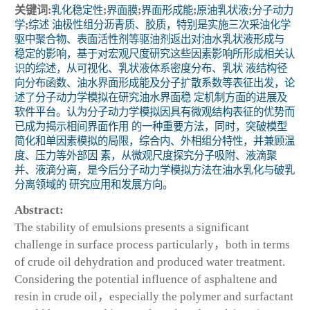
关键词:
乳化稳定性
;
界面膜
;
界面形成能
;
原油乳状液
;
分子动力
学
;
综述 油极性组分沥青质、胶质，特别是实施三次采油化学
驱中聚合物、表面活性剂等驱油剂返出对油水乳状液形成与
稳定的影响，基于对宏观尺度研究这些因素影响所形成相关认
识的综述，从可视化、乳状液体系密度分布、乳状 液结构径
向分布函数、油水界面形成能及分子扩散系数等表征出发，论
述了分子动力学模拟在研究油水界面稳 定机制方面的进展及
软件平台。认为分子动力学模拟因具有微观结构表征的优势而
已成为揭示相间界面作用 的一种重要方法，同时，突破模型
简化和单因素模拟的局限，综合内、外相组分特性，并兼顾温
度、压力等外部因 素，从微观尺度探究分子吸附、液滴聚
并、液滴分离，是今后分子动力学模拟方法在油水乳化与破乳
分离领域的 研究应用和发展方向。
Abstract:
The stability of emulsions presents a significant
challenge in surface process particularly，both in terms
of crude oil dehydration and produced water treatment.
Considering the potential influence of asphaltene and
resin in crude oil，especially the polymer and surfactant