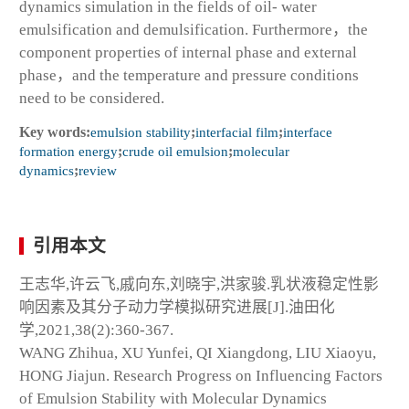
dynamics simulation in the fields of oil- water
emulsification and demulsification. Furthermore，the
component properties of internal phase and external
phase，and the temperature and pressure conditions
need to be considered.
Key words:
emulsion stability
;
interfacial film
;
interface
formation energy
;
crude oil emulsion
;
molecular
dynamics
;
review
引用本文
王志华,许云飞,戚向东,刘晓宇,洪家骏.乳状液稳定性影
响因素及其分子动力学模拟研究进展[J].油田化
学,2021,38(2):360-367.
WANG Zhihua, XU Yunfei, QI Xiangdong, LIU Xiaoyu,
HONG Jiajun. Research Progress on Influencing Factors
of Emulsion Stability with Molecular Dynamics