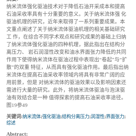
纳米流体强化驱油技术对于降低石油开采成本和提高
石油采收率具有十分重要的意义。关于纳米流体强 化
驱油机理的研究，近年来取得了一系列重要成果。本
文重点阐述了关于纳米流体驱油机理的相关基础研究
工 作，在综合不同学术观点和研究成果的基础上归纳
了纳米流体强化驱油的四种机理，据此指出在结构分
离压力、 岩石润湿性改变和油水界面张力降低的共同
作用下使得纳米流体在驱油过程中表现出“卷起”与“扩
散”的双重 特征，从而具有强化驱油作用。最后指出纳
米流体在提高石油采收率领域内将具有非常广阔的应
用前景，但是 对纳米流体的驱油效果以及影响因素还
需进行大量的研究。此外，将纳米流体驱油与泡沫驱
油有效结合是一种 值得探索的提高石油采收率途径。
图19参49
关键词:
纳米流体
;
强化驱油
;
结构分离压力
;
润湿性
;
界面张力
;
综述
Abstract: