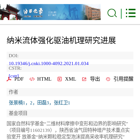
纳米流体强化驱油机理研究进展
DOI:
10.19346/j.cnki.1000-4092.2021.01.034
CSTR:
[cstr]
PDF
HTML
XML
导出
引用提醒
作者
张景楠1，2，田磊3，张红卫1
基金项目
国家自然科学基金“二维材料摩擦中变形和边界的影响研究”
（项目编号11602139），陕西省油气田特种增产技术重点实
验室开 放基金“纳米颗粒稳定型泡沫提高采收率机理研究”