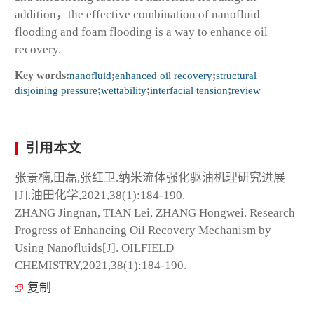
addition，the effective combination of nanofluid
flooding and foam flooding is a way to enhance oil
recovery.
Key words:
nanofluid
;
enhanced oil recovery
;
structural
disjoining pressure
;
wettability
;
interfacial tension
;
review
引用本文
张景楠,田磊,张红卫.纳米流体强化驱油机理研究进展
[J].油田化学,2021,38(1):184-190.
ZHANG Jingnan, TIAN Lei, ZHANG Hongwei. Research
Progress of Enhancing Oil Recovery Mechanism by
Using Nanofluids[J]. OILFIELD
CHEMISTRY,2021,38(1):184-190.
复制