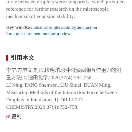
force between droplets were compared，which provided
reference for further research on the microscopic
mechanism of emulsion stability.
Key words:
emulsion
;
droplet
;
stability
;
interaction
force
;
measurement method
;
review
引用本文
李宁,方申文,刘帅,段明.乳液中液滴间相互作用力的测
量方法[J].油田化学,2020,37(4):752-758.
LI Ning, FANG Shenwen, LIU Shuai, DUAN Ming.
Measuring Methods of the Interaction Force between
Droplets in Emulsions[J]. OILFIELD
CHEMISTRY,2020,37(4):752-758.
复制