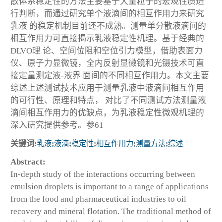
散体系稳定性的方法主要基于大量粒子的宏观性质进
行判断，而通过研究单个液滴间的相互作用力来研究
乳液 的稳定机制目前还不成熟。测量单分散液滴间的
相互作用力可直接揭示乳液稳定性机理。基于经典的
DLVO理 论、空间位阻和空位引力模型，借助表面力
仪、原子力显微镜，全内反射显微镜和光镊技术可直
接定量测定液-液界 面间的不同相互作用力。本文主要
综述上述测试技术应用于测量乳液中液滴间相互作用
的可行性、原理和特点， 对比了不同测试方法测量液
滴间相互作用力的优缺点，为乳液稳定性微观机理的
深入研究提供参考。参61
关键词:
乳液
;
液滴
;
稳定性
;
相互作用力
;
测量方法
;
综述
Abstract:
In-depth study of the interactions occurring between
emulsion droplets is important to a range of applications
from the food and pharmaceutical industries to oil
recovery and mineral flotation. The traditional method of