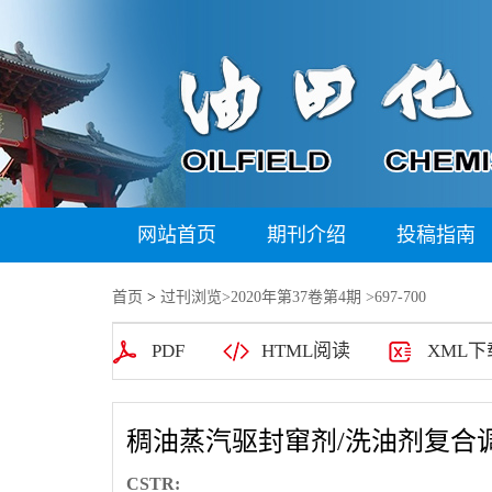
网站首页
期刊介绍
投稿指南
首页
>
过刊浏览
>
2020年第37卷第4期
>697-700
PDF
HTML阅读
XML下
稠油蒸汽驱封窜剂/洗油剂复合
CSTR: