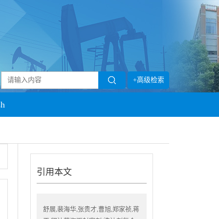
+高级检索
sh
引用本文
舒展,裴海华,张贵才,曹旭,郑家祯,蒋