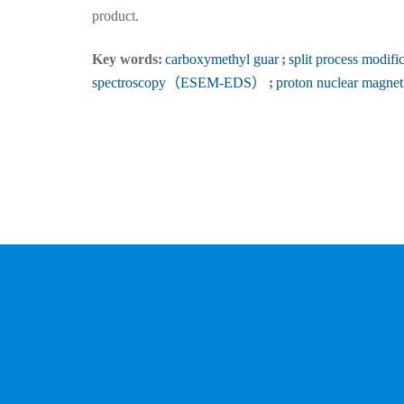
product.
Key words:
carboxymethyl guar
;
split process modifi
spectroscopy（ESEM-EDS）
;
proton nuclear mag