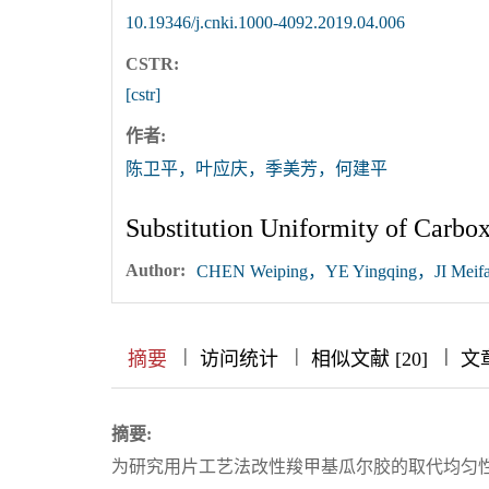
10.19346/j.cnki.1000-4092.2019.04.006
CSTR:
[cstr]
作者:
陈卫平，叶应庆，季美芳，何建平
Substitution Uniformity of Carbo
Author:
CHEN Weiping，YE Yingqing，JI Meifa
|
|
|
|
|
|
|
摘要
访问统计
相似文献 [20]
文
摘要:
为研究用片工艺法改性羧甲基瓜尔胶的取代均匀性