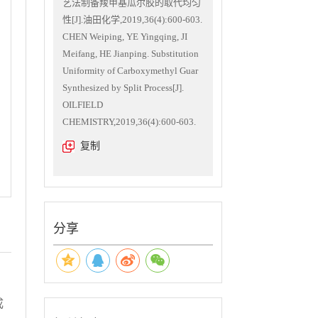
艺法制备羧甲基瓜尔胶的取代均匀
性[J].油田化学,2019,36(4):600-603.
CHEN Weiping, YE Yingqing, JI
Meifang, HE Jianping. Substitution
Uniformity of Carboxymethyl Guar
Synthesized by Split Process[J].
OILFIELD
CHEMISTRY,2019,36(4):600-603.
复制
分享
成