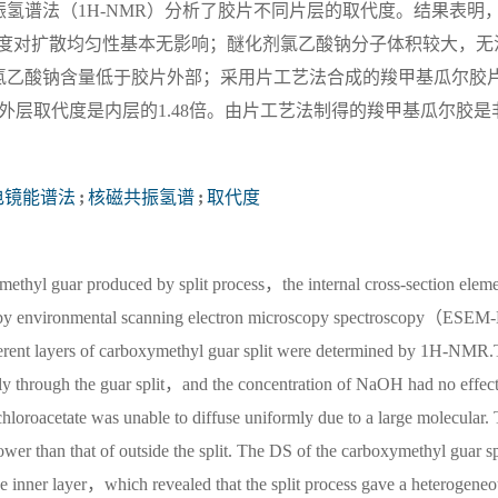
氢谱法（1H-NMR）分析了胶片不同片层的取代度。结果表明
H浓度对扩散均匀性基本无影响；醚化剂氯乙酸钠分子体积较大，无
氯乙酸钠含量低于胶片外部；采用片工艺法合成的羧甲基瓜尔胶
97，外层取代度是内层的1.48倍。由片工艺法制得的羧甲基瓜尔胶是
电镜能谱法
;
核磁共振氢谱
;
取代度
xymethyl guar produced by split process，the internal cross-section elem
ed by environmental scanning electron microscopy spectroscopy（ESEM
ent layers of carboxymethyl guar split were determined by 1H-NMR
ly through the guar split，and the concentration of NaOH had no effect
chloroacetate was unable to diffuse uniformly due to a large molecular.
ower than that of outside the split. The DS of the carboxymethyl guar sp
the inner layer，which revealed that the split process gave a heterogene