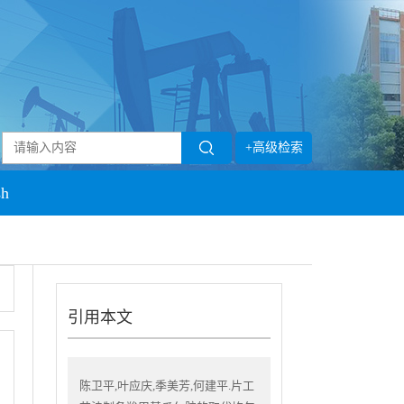
+高级检索
sh
引用本文
陈卫平,叶应庆,季美芳,何建平.片工