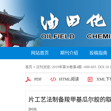
网站首页
期刊介绍
投稿指南
首页
>
过刊浏览
>
2019年第36卷第4期
>600-603. DOI:10.1
PDF
HTML阅读
XML下
片工艺法制备羧甲基瓜尔胶的
DOI: