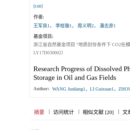
[cstr]
作者:
王军良1， 李桂璇1， 周义明2， 潘志彦1
基金项目:
浙江省自然基金项目 “地质封存条件下 CO2
LY17D030002）
Research Progress of Dissolved Ph
Storage in Oil and Gas Fields
Author:
WANG Junliang1，LI Guixuan1，ZHOU
|
|
|
|
|
|
|
摘要
访问统计
相似文献 [20]
文