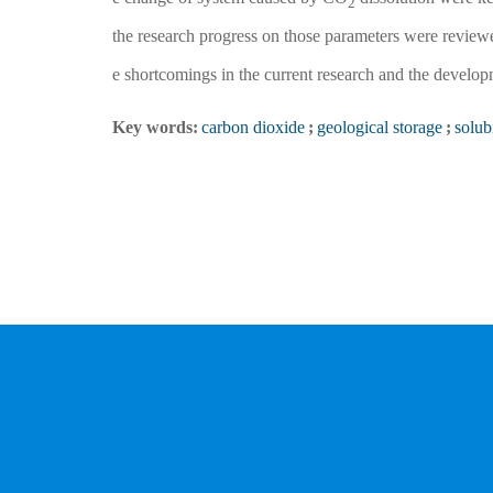
2
the research progress on those parameters were revi
e shortcomings in the current research and the develop
Key words:
carbon dioxide
;
geological storage
;
solubi