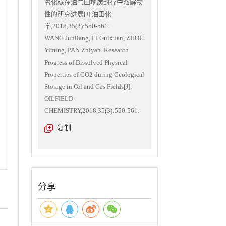
氧化碳在油气田地质封存中溶解物
性的研究进展[J].油田化
学,2018,35(3):550-561.
WANG Junliang, LI Guixuan, ZHOU
Yiming, PAN Zhiyan. Research
Progress of Dissolved Physical
Properties of CO2 during Geological
Storage in Oil and Gas Fields[J].
OILFIELD
CHEMISTRY,2018,35(3):550-561.
复制
分享