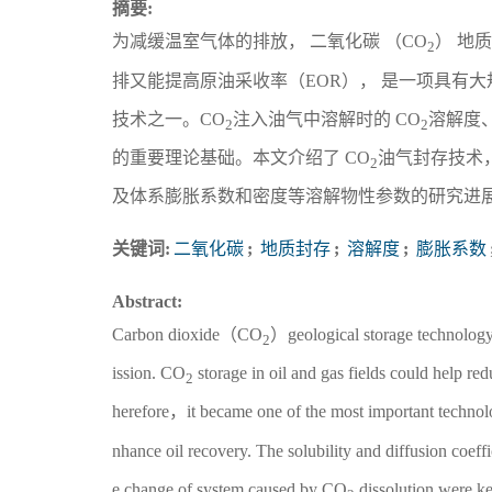
摘要:
为减缓温室气体的排放， 二氧化碳 （CO
） 地
2
排又能提高原油采收率（EOR）， 是一项具有大规
技术之一。CO
注入油气中溶解时的 CO
溶解度
2
2
的重要理论基础。本文介绍了 CO
油气封存技术，
2
及体系膨胀系数和密度等溶解物性参数的研究进展
关键词:
二氧化碳
;
地质封存
;
溶解度
;
膨胀系数
Abstract:
Carbon dioxide（CO
）geological storage technology
2
ission. CO
storage in oil and gas fields could help
2
herefore，it became one of the most important technol
nhance oil recovery. The solubility and diffusion coeff
e change of system caused by CO
dissolution were ke