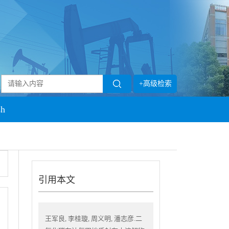
+高级检索
sh
引用本文
王军良, 李桂璇, 周义明, 潘志彦.二