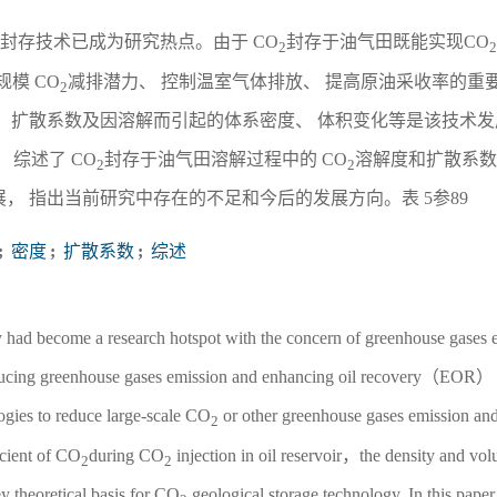
质封存技术已成为研究热点。由于 CO
封存于油气田既能实现CO
2
2
模 CO
减排潜力、 控制温室气体排放、 提高原油采收率的重
2
、 扩散系数及因溶解而引起的体系密度、 体积变化等是该技术发
 综述了 CO
封存于油气田溶解过程中的 CO
溶解度和扩散系数
2
2
， 指出当前研究中存在的不足和今后的发展方向。表 5参89
;
密度
;
扩散系数
;
综述
 had become a research hotspot with the concern of greenhouse gases
 reducing greenhouse gases emission and enhancing oil recovery（EOR）
ogies to reduce large-scale CO
or other greenhouse gases emission and
2
icient of CO
during CO
injection in oil reservoir，the density and vo
2
2
y theoretical basis for CO
geological storage technology. In this pap