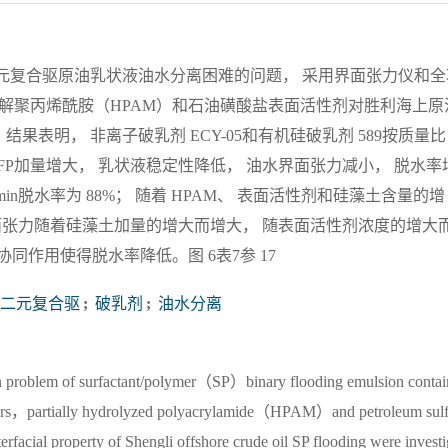
元复合驱原油乳状液油水分离困难的问题， 采用界面张力仪和全
水解聚丙烯酰胺（HPAM）和石油磺酸盐表面活性剂对胜利海上原
表明， 非离子破乳剂 ECY-05和有机硅破乳剂 589按质量比 
 FP加量增大， 乳状液稳定性降低， 油水界面张力减小， 脱水率
60 min脱水率为 88%； 随着 HPAM、 表面活性剂和硅藻土含量的增
界面张力随着硅藻土加量的增大而增大， 随表面活性剂浓度的增大
同作用使得脱水率降低。图 6表7参 17
剂二元复合驱
;
破乳剂
;
油水分离
ation problem of surfactant/polymer（SP）binary flooding emulsion contai
ifiers，partially hydrolyzed polyacrylamide（HPAM）and petroleum sul
nterfacial property of Shengli offshore crude oil SP flooding were invest