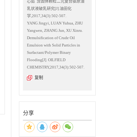
心茹 .含固体颗粒二元复合驱原油
乳状液破乳研究[J].油田化
学,2017,34(3):502-507.
YANG Jingyi, LUAN Yuhua, ZHU
Yangwen, ZHANG Jun, XU Xinru.
Demulsification of Crude Oil
Emulsion with Solid Particles in
Surfactant/Polymer Binary
Flooding[J]. OILFIELD
CHEMISTRY,2017,34(3):502-507.
复制
分享