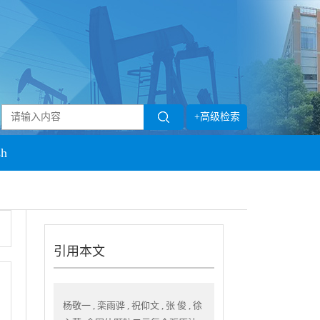
+高级检索
sh
引用本文
杨敬一 , 栾雨骅 , 祝仰文 , 张 俊 , 徐