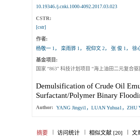
10.19346./j.cnki.1000-4092.2017.03.023
CSTR:
[cstr]
作者:
杨敬一 1， 栾雨骅 1， 祝仰文 2， 张 俊 1， 徐
基金项目:
国家 “863” 科技计划项目 “海上油田二元复合驱提高
Demulsification of Crude Oil Emul
Surfactant/Polymer Binary Flood
Author:
YANG Jingyi1，LUAN Yuhua1，ZHU 
|
|
|
|
|
|
|
摘要
访问统计
相似文献 [20]
文