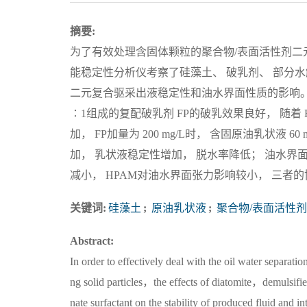
摘要:
为了有效处理含固体颗粒的聚合物/表面活性剂二
能稳定性分析仪考察了硅藻土、 破乳剂、 部分
二元复合驱采出液稳定性和油水界面性质的影响。结果
∶1组成的复配破乳剂 FP的破乳效果良好， 随着
加， FP加量为 200 mg/L时， 含固原油乳状液 
加， 乳状液稳定性增加， 脱水率降低； 油水
减小， HPAM对油水界面张力影响较小， 三者的协
关键词:
硅藻土
;
原油乳状液
;
聚合物/表面活性
Abstract:
In order to effectively deal with the oil water separ
ng solid particles，the effects of diatomite，demuls
nate surfactant on the stability of produced fluid and i