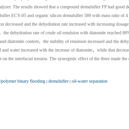
analyzer. The results showed that a compound demulsifier FP had good 
sifier ECY-05 and organic silicon demulsifier 589 with mass ratio of 
nsion decreased and the dehydration rate increased with increasing dosage
he dehydration rate of crude oil emulsion with diatomite reached 88
nd diatomite content，the stability of emulsion increased and the dehy
il and water increased with the increase of diatomite，while that decrea
 on the interfacial tension. The synergistic effect of the three made the
t/polymer binary flooding
;
demulsifier
;
oil-water separation