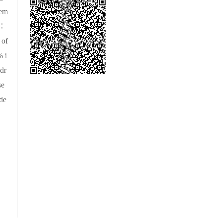
dem
4∶
 of
% i
dr
se
 de