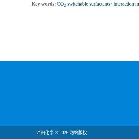
Key words:
CO
switchable surfactants
;
interaction 
2
油田化学 ® 2026 网站版权