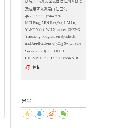
延成. CO
开关型表面活性剂的合成
2
及应用研究进展[J].油田化
学,2016,33(3):564-570.
MEI Ping, MIN Hongbo, LAI Lu,
YANG Yulei, WU Xiaomei, ZHENG
Yancheng. Progress on Synthesis
and Applications of CO
Switchable
2
Surfactants[J]. OILFIELD
CHEMISTRY,2016,33(3):564-570.
复制
分享