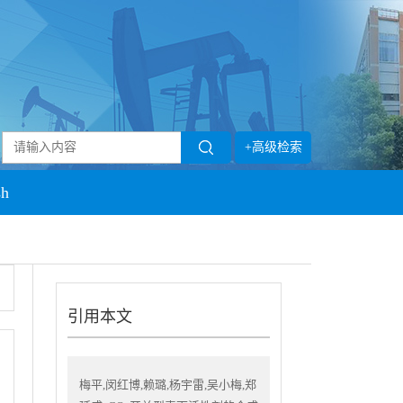
+高级检索
sh
引用本文
梅平,闵红博,赖璐,杨宇雷,吴小梅,郑