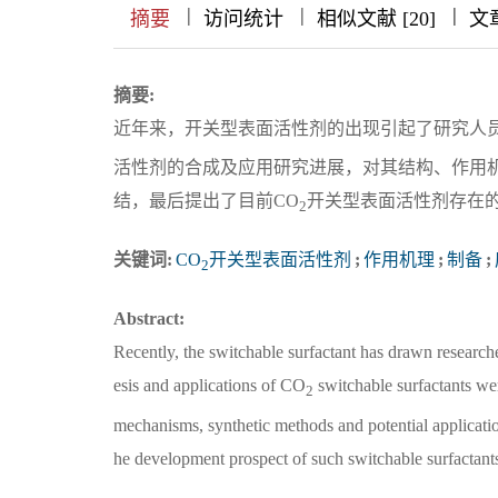
|
|
|
|
|
|
|
摘要
访问统计
相似文献 [20]
文
摘要:
近年来，开关型表面活性剂的出现引起了研究人
活性剂的合成及应用研究进展，对其结构、作用
结，最后提出了目前CO
开关型表面活性剂存在的
2
关键词:
CO
开关型表面活性剂
;
作用机理
;
制备
;
2
Abstract:
Recently, the switchable surfactant has drawn researche
esis and applications of CO
switchable surfactants were
2
mechanisms, synthetic methods and potential applicatio
he development prospect of such switchable surfactant