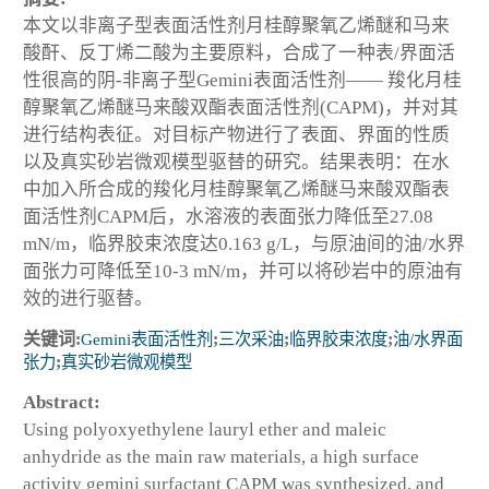
本文以非离子型表面活性剂月桂醇聚氧乙烯醚和马来
酸酐、反丁烯二酸为主要原料，合成了一种表/界面活
性很高的阴-非离子型Gemini表面活性剂—— 羧化月桂
醇聚氧乙烯醚马来酸双酯表面活性剂(CAPM)，并对其
进行结构表征。对目标产物进行了表面、界面的性质
以及真实砂岩微观模型驱替的研究。结果表明：在水
中加入所合成的羧化月桂醇聚氧乙烯醚马来酸双酯表
面活性剂CAPM后，水溶液的表面张力降低至27.08
mN/m，临界胶束浓度达0.163 g/L，与原油间的油/水界
面张力可降低至10-3 mN/m，并可以将砂岩中的原油有
效的进行驱替。
关键词:
Gemini表面活性剂
;
三次采油
;
临界胶束浓度
;
油/水界面
张力
;
真实砂岩微观模型
Abstract:
Using polyoxyethylene lauryl ether and maleic
anhydride as the main raw materials, a high surface
activity gemini surfactant CAPM was synthesized, and