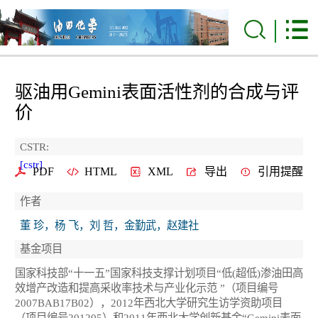
驱油用Gemini表面活性剂的合成与评
价
CSTR:
[cstr]
PDF
HTML
XML
导出
引用提醒
作者
董 珍，杨 飞，刘 哲，金勤武，赵建社
基金项目
国家科技部“十一五”国家科技支撑计划项目“低(超低)渗油田高
效增产改造和提高采收率技术与产业化示范 ”（项目编号
2007BAB17B02），2012年西北大学研究生访学资助项目
（项目编号201205）和2011年西北大学创新基金“Gemini表面